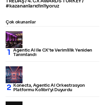
TREDAŞ / 4. CX AWARDS TURKEY /
#kazananlarıdinliyoruz
Çok okunanlar
Agentic AI ile CX’te Verimlilik Yeniden
Tanımlandı
Konecta, Agentic AI Orkestrasyon
Platformu Kolibri’yi Duyurdu