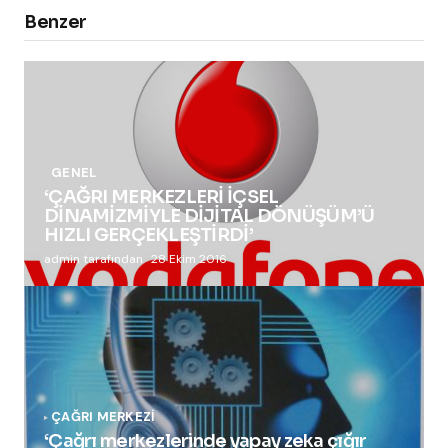
Benzer
GENEL
‘ÇAĞRI MERKEZLERİ İÇSEL
DİNAMİZMİYLE DİJİTAL DÖNÜŞÜM’Ü
HIZLI GERÇEKLEŞTİRDİ’
admin tarafından
28 Ekim 2016
ÇAĞRI MERKEZI
‘Çağrı merkezlerinde yapay zeka çığır