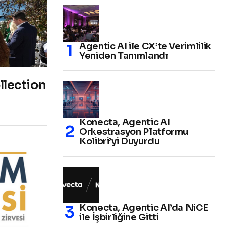
Agentic AI ile CX’te Verimlilik
Yeniden Tanımlandı
llection
Konecta, Agentic AI
Orkestrasyon Platformu
Kolibri’yi Duyurdu
Konecta, Agentic AI’da NiCE
ile İşbirliğine Gitti