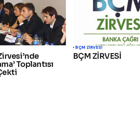
BÇM ZİRVESİ
Zirvesi’nde
BÇM ZİRVESİ
ama’ Toplantısı
Çekti