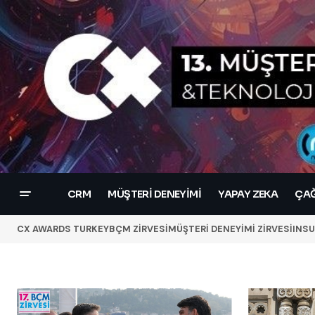
CRM
MÜŞTERI DENEYIMI
YAPAY ZEKA
ÇAĞ
CX AWARDS TURKEY
BÇM ZİRVESİ
MÜŞTERİ DENEYİMİ ZİRVESİ
INSU