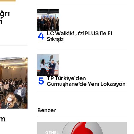
ğrı
i
LC Waikiki , fzlPLUS ile El
Sıkıştı
TP Türkiye’den
Gümüşhane’de Yeni Lokasyon
Benzer
üm
GENEL