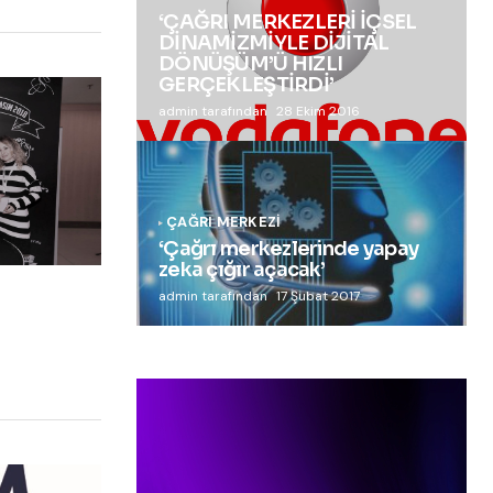
‘ÇAĞRI MERKEZLERİ İÇSEL
DİNAMİZMİYLE DİJİTAL
DÖNÜŞÜM’Ü HIZLI
GERÇEKLEŞTİRDİ’
admin tarafından
28 Ekim 2016
ÇAĞRI MERKEZI
‘Çağrı merkezlerinde yapay
zeka çığır açacak’
admin tarafından
17 Şubat 2017