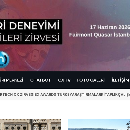
RI MERKEZI
CHATBOT
CX TV
FOTO GALERİ
İLETIŞIM
RTECH CX ZİRVESİ
EX AWARDS TURKEY
ARAŞTIRMALAR
KİTAPLIK
ÇALIŞ