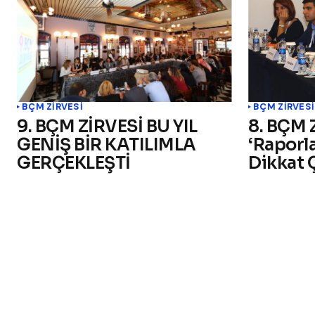
BÇM ZİRVESİ
BÇM ZİRVESİ
9. BÇM ZİRVESİ BU YIL
8. BÇM 
GENİŞ BİR KATILIMLA
‘Raporl
GERÇEKLEŞTİ
Dikkat 