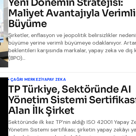
Yeni Dönemin Stratejisi:
Maliyet Avantajıyla Verimli
Büyüme
Şirketler, enflasyon ve jeopolitik belirsizlikler neden
büyüme yerine verimli büyümeye odaklanıyor. Arta
beklentileri karşısında markalar, yapay zeka ve dış
(BPO)…
ÇAĞRI MERKEZI
YAPAY ZEKA
TP Türkiye, Sektöründe AI
Yönetim Sistemi Sertifikas
Alan İlk Şirket
Sektöründe ilk kez TP’nin aldığı ISO 42001 Yapay Z
Yönetim Sistemi sertifikası; şirketin yapay zekâyı ya