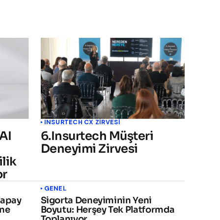
INSURTECH CX ZİRVESİ
AI
6.Insurtech Müşteri
Deneyimi Zirvesi
lik
or
GENEL
Yapay
Sigorta Deneyiminin Yeni
Öne
Boyutu: Herşey Tek Platformda
Toplanıyor