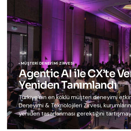
MÜŞTERİ DENEYİMİ ZİRVESİ
Agentic AI ile CX’te Ve
Yeniden Tanımlandı
Türkiye’nin en köklü müşteri deneyimi etkinl
Deneyimi & Teknolojileri Zirvesi, kurumların
yeniden tasarlanması gerektiğini tartışmay