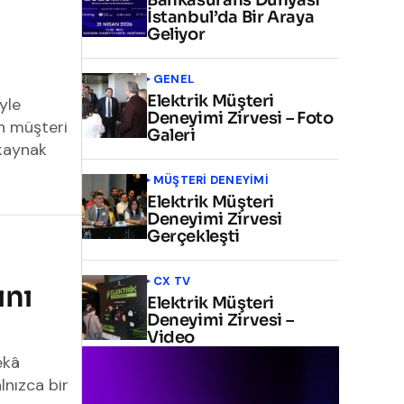
İstanbul’da Bir Araya
Geliyor
GENEL
Elektrik Müşteri
iyle
Deneyimi Zirvesi – Foto
n müşteri
Galeri
 kaynak
MÜŞTERI DENEYIMI
Elektrik Müşteri
Deneyimi Zirvesi
Gerçekleşti
CX TV
ını
Elektrik Müşteri
Deneyimi Zirvesi –
Video
ekâ
lnızca bir