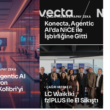
ÇAĞRI MERKEZI
YAPAY ZEKA
Konecta, Agentic
AI’da NiCE ile
İşbirliğine Gitti
APAY ZEKA
gentic AI
yon
ÇAĞRI MERKEZI
olibri’yi
LC Waikiki ,
fzlPLUS ile El Sıkıştı