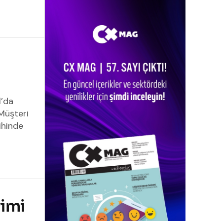
l’da
Müşteri
ihinde
yimi