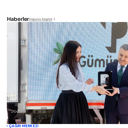
Haberler
Hepsini Keşfet
ÇAĞRI MERKEZI