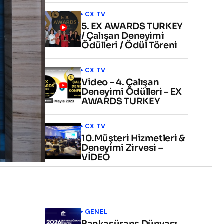
CX TV
5. EX AWARDS TURKEY
/ Çalışan Deneyimi
Ödülleri / Ödül Töreni
CX TV
Video – 4. Çalışan
Deneyimi Ödülleri – EX
AWARDS TURKEY
CX TV
10.Müşteri Hizmetleri &
Deneyimi Zirvesi –
VİDEO
GENEL
Bankasürans Dünyası