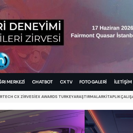
RI MERKEZI
CHATBOT
CX TV
FOTO GALERİ
İLETIŞIM
RTECH CX ZİRVESİ
EX AWARDS TURKEY
ARAŞTIRMALAR
KİTAPLIK
ÇALIŞ