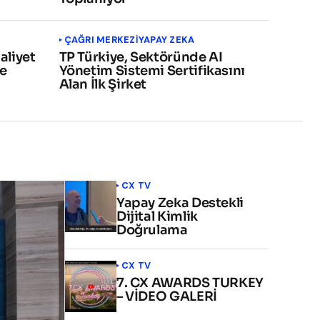
ÇAĞRI MERKEZI
YAPAY ZEKA
aliyet
TP Türkiye, Sektöründe AI
me
Yönetim Sistemi Sertifikasını
Alan İlk Şirket
CX TV
Yapay Zeka Destekli
Dijital Kimlik
Doğrulama
CX TV
7. CX AWARDS TURKEY
– VİDEO GALERİ