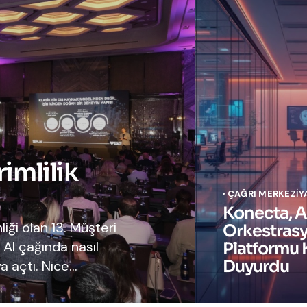
rimlilik
ÇAĞRI MERKEZI
Y
Konecta, A
iği olan 13. Müşteri
Orkestras
 AI çağında nasıl
Platformu K
Duyurdu
a açtı. Nice…