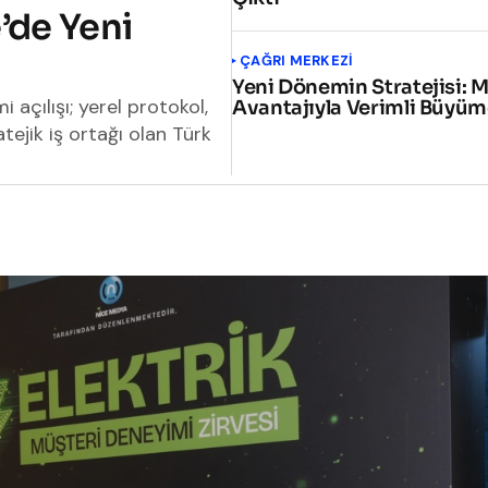
’de Yeni
ÇAĞRI MERKEZI
Yeni Dönemin Stratejisi: M
açılışı; yerel protokol,
Avantajıyla Verimli Büyü
tejik iş ortağı olan Türk