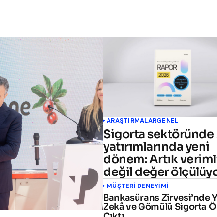
ARAŞTIRMALAR
GENEL
Sigorta sektöründe 
yatırımlarında yeni
dönem: Artık verimli
değil değer ölçülüy
MÜŞTERI DENEYIMI
Bankasürans Zirvesi’nde 
Zekâ ve Gömülü Sigorta 
Çıktı