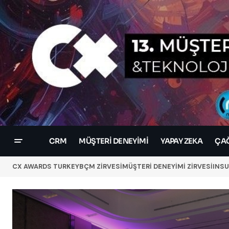
CRM
MÜŞTERI DENEYIMI
YAPAY ZEKA
ÇAĞ
CX AWARDS TURKEY
BÇM ZİRVESİ
MÜŞTERİ DENEYİMİ ZİRVESİ
INSU