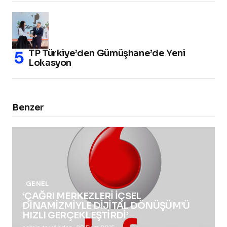
TP Türkiye’den Gümüşhane’de Yeni
Lokasyon
Benzer
GENEL
‘ÇAĞRI MERKEZLERİ İÇSEL
DİNAMİZMİYLE DİJİTAL DÖNÜŞÜM’Ü
HIZLI GERÇEKLEŞTİRDİ’