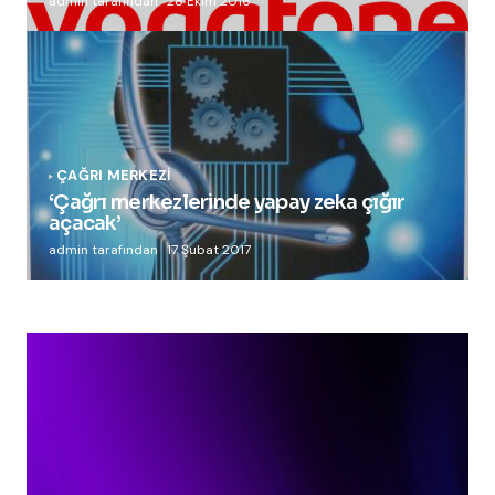
admin tarafından
28 Ekim 2016
ÇAĞRI MERKEZI
‘Çağrı merkezlerinde yapay zeka çığır
açacak’
admin tarafından
17 Şubat 2017