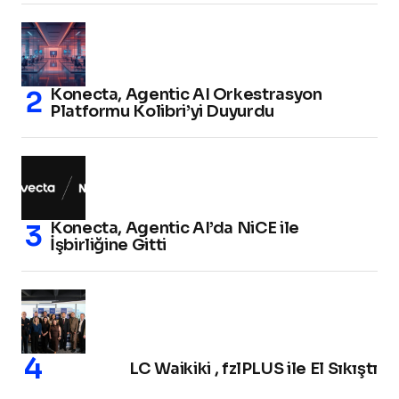
Konecta, Agentic AI Orkestrasyon
Platformu Kolibri’yi Duyurdu
Konecta, Agentic AI’da NiCE ile
İşbirliğine Gitti
LC Waikiki , fzlPLUS ile El Sıkıştı