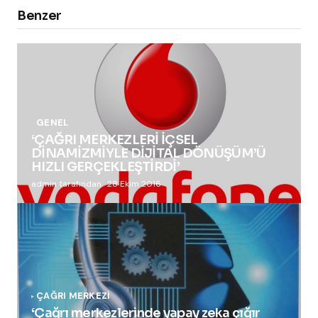
Benzer
GENEL
‘ÇAĞRI MERKEZLERİ İÇSEL
DİNAMİZMİYLE DİJİTAL DÖNÜŞÜM’Ü
HIZLI GERÇEKLEŞTİRDİ’
admin tarafından
28 Ekim 2016
ÇAĞRI MERKEZI
‘Çağrı merkezlerinde yapay zeka çığır