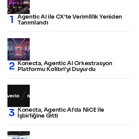
Agentic AI ile CX’te Verimlilik Yeniden
Tanımlandı
Konecta, Agentic AI Orkestrasyon
Platformu Kolibri’yi Duyurdu
Konecta, Agentic AI’da NiCE ile
İşbirliğine Gitti