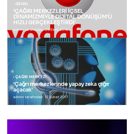
GENEL
‘ÇAĞRI MERKEZLERİ İÇSEL
DİNAMİZMİYLE DİJİTAL DÖNÜŞÜM’Ü
HIZLI GERÇEKLEŞTİRDİ’
admin tarafından
28 Ekim 2016
ÇAĞRI MERKEZI
‘Çağrı merkezlerinde yapay zeka çığır
açacak’
admin tarafından
17 Şubat 2017