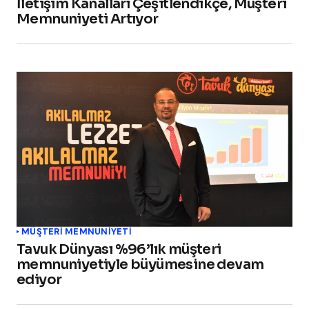
İletişim Kanalları Çeşitlendikçe, Müşteri
Memnuniyeti Artıyor
MÜŞTERI MEMNUNIYETI
Tavuk Dünyası %96’lık müşteri
memnuniyetiyle büyümesine devam
ediyor