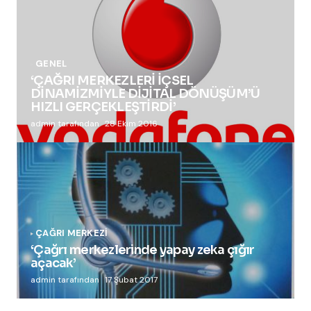
GENEL
‘ÇAĞRI MERKEZLERİ İÇSEL
DİNAMİZMİYLE DİJİTAL DÖNÜŞÜM’Ü
HIZLI GERÇEKLEŞTİRDİ’
admin tarafından
28 Ekim 2016
ÇAĞRI MERKEZI
‘Çağrı merkezlerinde yapay zeka çığır
açacak’
admin tarafından
17 Şubat 2017