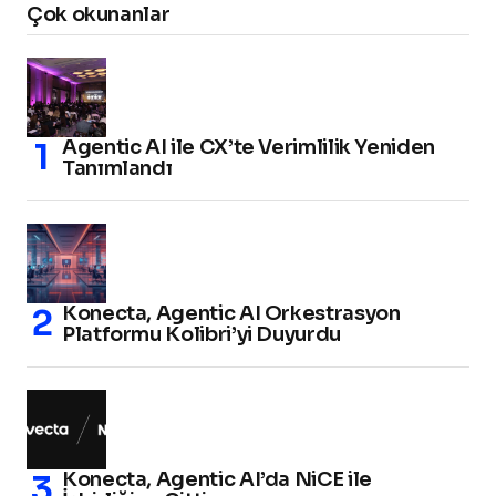
Çok okunanlar
Agentic AI ile CX’te Verimlilik Yeniden
Tanımlandı
Konecta, Agentic AI Orkestrasyon
Platformu Kolibri’yi Duyurdu
Konecta, Agentic AI’da NiCE ile