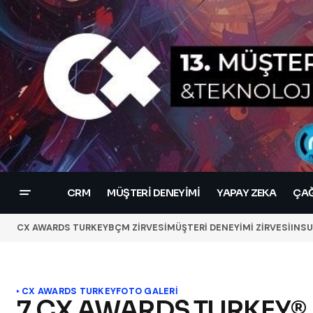
CRM
MÜŞTERI DENEYIMI
YAPAY ZEKA
ÇAĞ
CX AWARDS TURKEY
BÇM ZİRVESİ
MÜŞTERİ DENEYİMİ ZİRVESİ
INSU
CX AWARDS TURKEY
FOTO GALERİ
7.CX AWARDS TURKEY® F