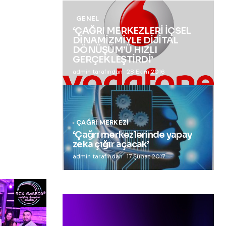
GENEL
‘ÇAĞRI MERKEZLERİ İÇSEL
DİNAMİZMİYLE DİJİTAL
DÖNÜŞÜM’Ü HIZLI
GERÇEKLEŞTİRDİ’
admin tarafından
28 Ekim 2016
ÇAĞRI MERKEZI
‘Çağrı merkezlerinde yapay
zeka çığır açacak’
admin tarafından
17 Şubat 2017