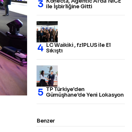
Konecta, Agentic AI’da NiCE
ile İşbirliğine Gitti
LC Waikiki , fzlPLUS ile El
Sıkıştı
TP Türkiye’den
Gümüşhane’de Yeni Lokasyon
Benzer