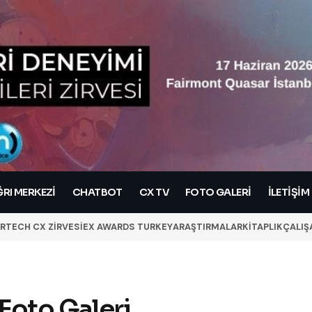
RI MERKEZI
CHATBOT
CX TV
FOTO GALERİ
İLETIŞIM
RTECH CX ZİRVESİ
EX AWARDS TURKEY
ARAŞTIRMALAR
KİTAPLIK
ÇALIŞ
oto Galeri