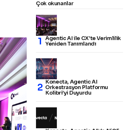
Çok okunanlar
Agentic AI ile CX’te Verimlilik
Yeniden Tanımlandı
Konecta, Agentic AI
Orkestrasyon Platformu
Kolibri’yi Duyurdu