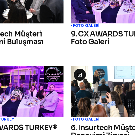
İ
FOTO GALERİ
tech Müşteri
9. CX AWARDS TU
i Buluşması
Foto Galeri
TURKEY
FOTO GALERİ
AWARDS TURKEY®
6. Insurtech Müşte