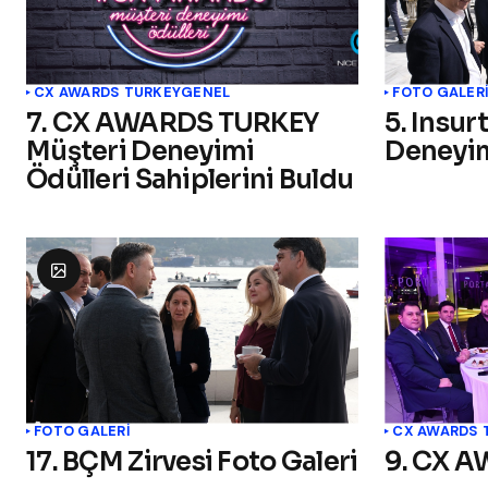
CX AWARDS TURKEY
GENEL
FOTO GALER
7. CX AWARDS TURKEY
5. Insur
Müşteri Deneyimi
Deneyim
Ödülleri Sahiplerini Buldu
FOTO GALERİ
CX AWARDS 
17. BÇM Zirvesi Foto Galeri
9. CX 