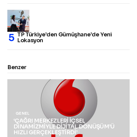
TP Türkiye’den Gümüşhane’de Yeni
Lokasyon
Benzer
GENEL
‘ÇAĞRI MERKEZLERİ İÇSEL
DİNAMİZMİYLE DİJİTAL DÖNÜŞÜM’Ü
HIZLI GERÇEKLEŞTİRDİ’