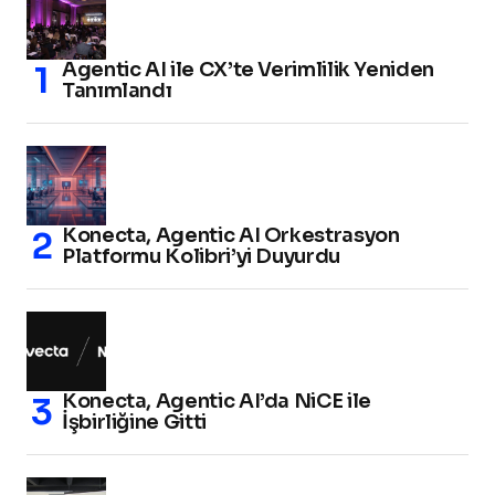
Agentic AI ile CX’te Verimlilik Yeniden
Tanımlandı
Konecta, Agentic AI Orkestrasyon
Platformu Kolibri’yi Duyurdu
Konecta, Agentic AI’da NiCE ile
İşbirliğine Gitti