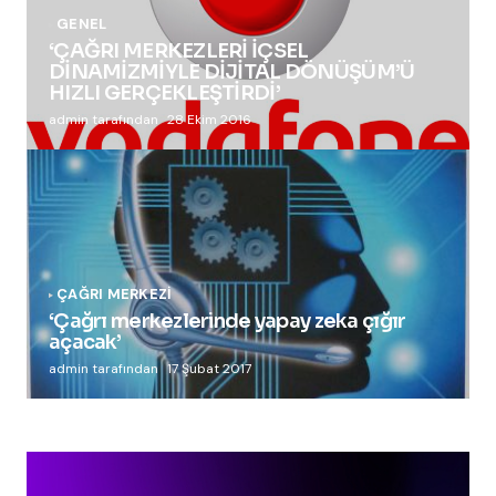
GENEL
‘ÇAĞRI MERKEZLERİ İÇSEL
DİNAMİZMİYLE DİJİTAL DÖNÜŞÜM’Ü
HIZLI GERÇEKLEŞTİRDİ’
admin tarafından
28 Ekim 2016
ÇAĞRI MERKEZI
‘Çağrı merkezlerinde yapay zeka çığır
açacak’
admin tarafından
17 Şubat 2017