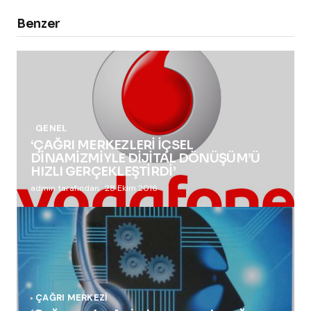
Benzer
GENEL
‘ÇAĞRI MERKEZLERİ İÇSEL
DİNAMİZMİYLE DİJİTAL DÖNÜŞÜM’Ü
HIZLI GERÇEKLEŞTİRDİ’
admin tarafından
28 Ekim 2016
ÇAĞRI MERKEZI