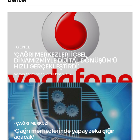
Benzer
GENEL
‘ÇAĞRI MERKEZLERİ İÇSEL
DİNAMİZMİYLE DİJİTAL DÖNÜŞÜM’Ü
HIZLI GERÇEKLEŞTİRDİ’
admin tarafından
28 Ekim 2016
ÇAĞRI MERKEZI
‘Çağrı merkezlerinde yapay zeka çığır
açacak’