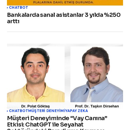
CHATBOT
Bankalarda sanal asistanlar 3 yılda %250
arttı
CHATBOT
MÜŞTERI DENEYIMI
YAPAY ZEKA
Müşteri Deneyiminde “Vay Canına”
Etkisi: ChatGPT ile Seyahat