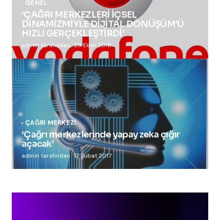
GENEL
‘ÇAĞRI MERKEZLERİ İÇSEL
DİNAMİZMİYLE DİJİTAL DÖNÜŞÜM’Ü
HIZLI GERÇEKLEŞTİRDİ’
admin tarafından
28 Ekim 2016
ÇAĞRI MERKEZI
‘Çağrı merkezlerinde yapay zeka çığır
açacak’
admin tarafından
17 Şubat 2017