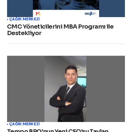
ÇAĞRI MERKEZI
CMC Yöneticilerini MBA Programı ile
Destekliyor
ÇAĞRI MERKEZI
Tempo BPO’nun Yeni CEO’su Taylan