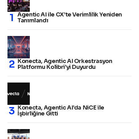
Agentic AI ile CX’te Verimlilik Yeniden
Tanımlandı
Konecta, Agentic AI Orkestrasyon
Platformu Kolibri’yi Duyurdu
Konecta, Agentic AI’da NiCE ile
İşbirliğine Gitti