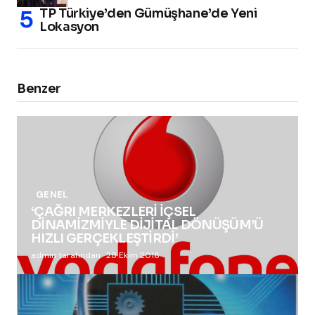
TP Türkiye’den Gümüşhane’de Yeni
Lokasyon
Benzer
GENEL
‘ÇAĞRI MERKEZLERİ İÇSEL
DİNAMİZMİYLE DİJİTAL DÖNÜŞÜM’Ü
HIZLI GERÇEKLEŞTİRDİ’
admin tarafından
28 Ekim 2016