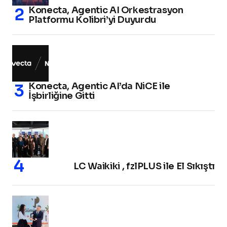
Konecta, Agentic AI Orkestrasyon
Platformu Kolibri’yi Duyurdu
Konecta, Agentic AI’da NiCE ile
İşbirliğine Gitti
LC Waikiki , fzlPLUS ile El Sıkıştı