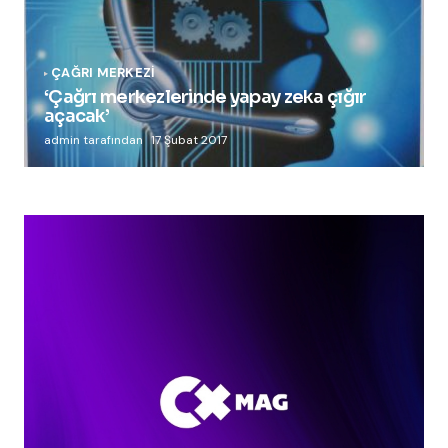
ÇAĞRI MERKEZI
‘Çağrı merkezlerinde yapay zeka çığır
açacak’
admin tarafından
17 Şubat 2017