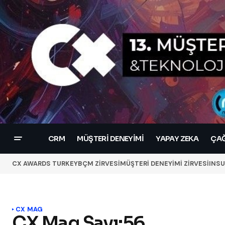
CRM
MÜŞTERI DENEYIMI
YAPAY ZEKA
ÇAĞ
CX AWARDS TURKEY
BÇM ZİRVESİ
MÜŞTERİ DENEYİMİ ZİRVESİ
INSU
CX MAG
CX Mag Sayı:56