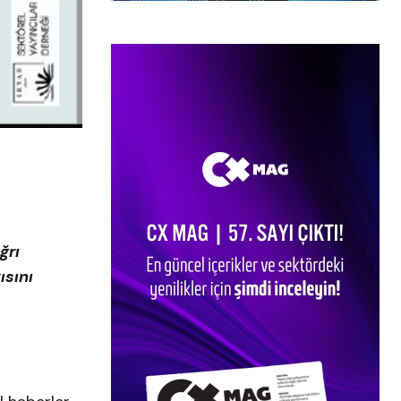
ğrı
ısını