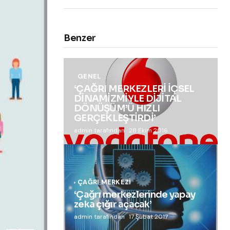
Benzer
GENEL
‘ÇAĞRI MERKEZLERİ İÇSEL
DİNAMİZMİYLE DİJİTAL
DÖNÜŞÜM’Ü HIZLI
GERÇEKLEŞTİRDİ’
admin tarafından
28 Ekim 2016
ÇAĞRI MERKEZI
‘Çağrı merkezlerinde yapay
zeka çığır açacak’
admin tarafından
17 Şubat 2017