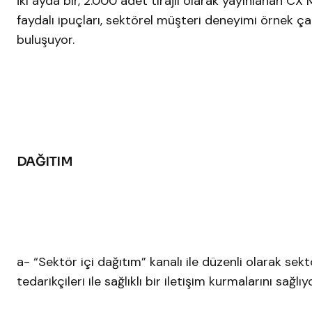
İki ayda bir, 2.000 adet tirajlı olarak yayınlanan CX M
faydalı ipuçları, sektörel müşteri deneyimi örnek çalı
buluşuyor.
DAĞITIM
a- “Sektör içi dağıtım” kanalı ile düzenli olarak se
tedarikçileri ile sağlıklı bir iletişim kurmalarını sağlıyo