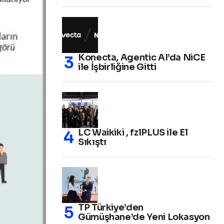
Konecta, Agentic AI’da NiCE
ile İşbirliğine Gitti
LC Waikiki , fzlPLUS ile El
Sıkıştı
TP Türkiye’den
Gümüşhane’de Yeni Lokasyon