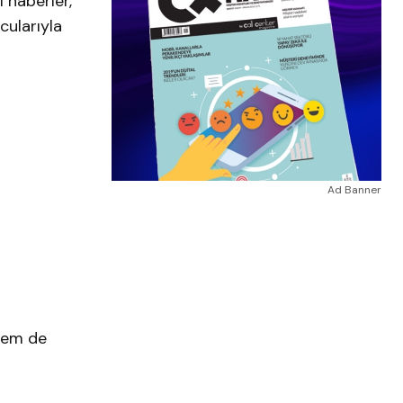
l haberler,
cularıyla
Ad Banner
 hem de