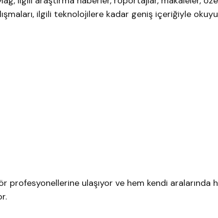
ag, ilgili araştırma haberler, röportajlar, makaleler, öze
şmaları, ilgili teknolojilere kadar geniş içeriğiyle okuyu
ktör profesyonellerine ulaşıyor ve hem kendi aralarında
r.