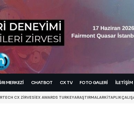
RI MERKEZI
CHATBOT
CX TV
FOTO GALERİ
İLETIŞIM
RTECH CX ZİRVESİ
EX AWARDS TURKEY
ARAŞTIRMALAR
KİTAPLIK
ÇALIŞ