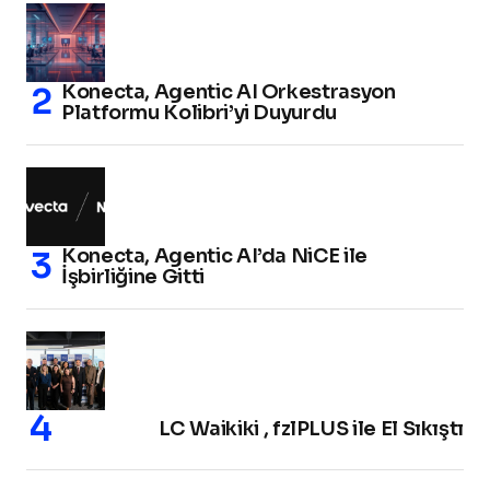
Konecta, Agentic AI Orkestrasyon
Platformu Kolibri’yi Duyurdu
Konecta, Agentic AI’da NiCE ile
İşbirliğine Gitti
LC Waikiki , fzlPLUS ile El Sıkıştı