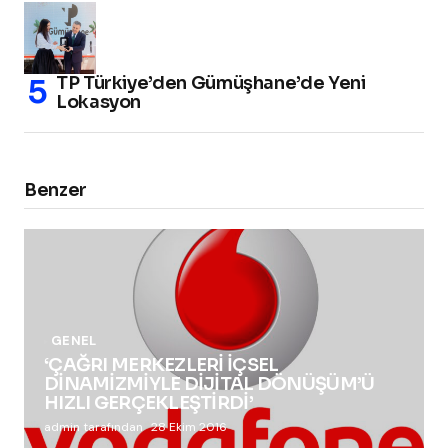
TP Türkiye’den Gümüşhane’de Yeni
Lokasyon
Benzer
GENEL
‘ÇAĞRI MERKEZLERİ İÇSEL
DİNAMİZMİYLE DİJİTAL DÖNÜŞÜM’Ü
HIZLI GERÇEKLEŞTİRDİ’
admin tarafından
28 Ekim 2016