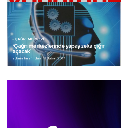
ÇAĞRI MERKEZI
‘Çağrı merkezlerinde yapay zeka çığır
açacak’
admin tarafından
17 Şubat 2017