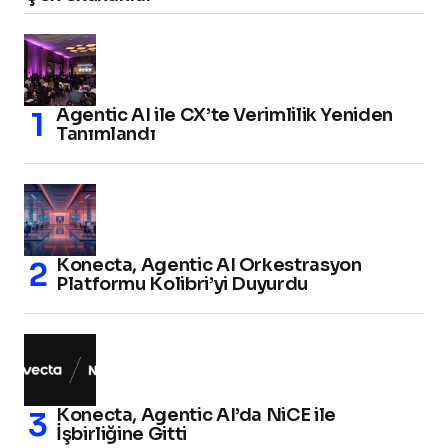
Agentic AI ile CX’te Verimlilik Yeniden
Tanımlandı
Konecta, Agentic AI Orkestrasyon
Platformu Kolibri’yi Duyurdu
Konecta, Agentic AI’da NiCE ile
İşbirliğine Gitti