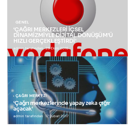
GENEL
‘ÇAĞRI MERKEZLERİ İÇSEL
DİNAMİZMİYLE DİJİTAL DÖNÜŞÜM’Ü
HIZLI GERÇEKLEŞTİRDİ’
admin tarafından
28 Ekim 2016
ÇAĞRI MERKEZI
‘Çağrı merkezlerinde yapay zeka çığır
açacak’
admin tarafından
17 Şubat 2017