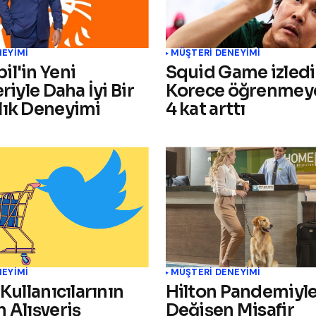
NEYIMI
MÜŞTERI DENEYIMI
il'in Yeni
Squid Game izledi
eriyle Daha İyi Bir
Korece öğrenmeye
lık Deneyimi
4 kat arttı
NEYIMI
MÜŞTERI DENEYIMI
 Kullanıcılarının
Hilton Pandemiyle 
 Alışveriş
Değişen Misafir