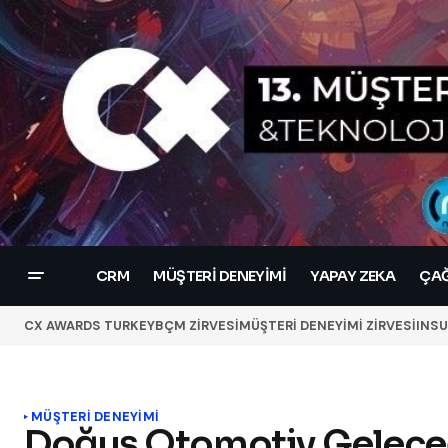
CRM
MÜŞTERI DENEYIMI
YAPAY ZEKA
ÇAĞ
CX AWARDS TURKEY
BÇM ZİRVESİ
MÜŞTERİ DENEYİMİ ZİRVESİ
INSU
MÜŞTERI DENEYIMI
Doğuş Otomotiv Geleceğ