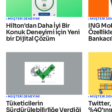
MÜŞTERI DENEYIMI
MÜŞTERI DE
Hilton'dan Daha İyi Bir
ING Mob
Konuk Deneyimi için Yeni
Özellikl
bir Dijital Çözüm
Bankacı
MÜŞTERI DENEYIMI
MÜŞTERI DE
Tüketicilerin
Twitter,
Sürdürülebilirliğe Verdiği
%40'ının