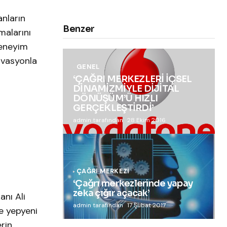
anların
Benzer
malarını
Deneyim
novasyonla
GENEL
‘ÇAĞRI MERKEZLERİ İÇSEL
DİNAMİZMİYLE DİJİTAL
DÖNÜŞÜM’Ü HIZLI
GERÇEKLEŞTİRDİ’
admin tarafından
28 Ekim 2016
ÇAĞRI MERKEZI
‘Çağrı merkezlerinde yapay
zeka çığır açacak’
nı Ali
admin tarafından
17 Şubat 2017
e yepyeni
rin