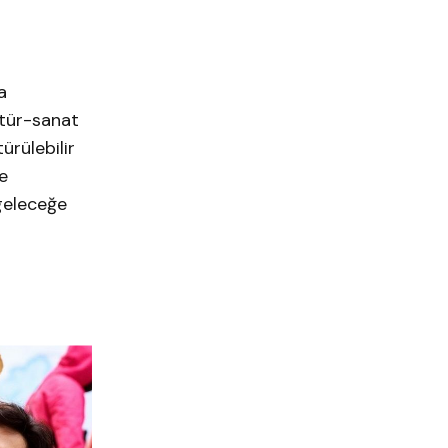
a
ltür-sanat
ürülebilir
e
 geleceğe