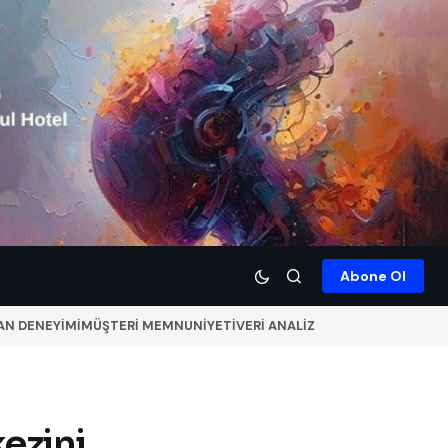
Abone Ol
AN DENEYİMİ
MÜŞTERİ MEMNUNİYETİ
VERİ ANALİZ
ezini