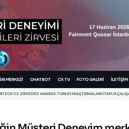
RI MERKEZI
CHATBOT
CX TV
FOTO GALERİ
İLETIŞIM
RTECH CX ZİRVESİ
EX AWARDS TURKEY
ARAŞTIRMALAR
KİTAPLIK
ÇALIŞ
in Müşteri Deneyim merk