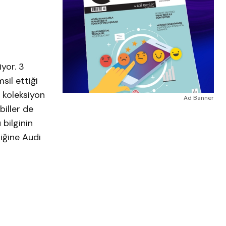
yor. 3
sil ettiği
 koleksiyon
Ad Banner
iller de
bilginin
liğine Audi