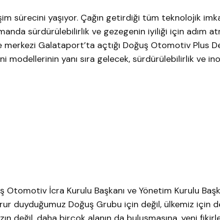
şim sürecini yaşıyor. Çağın getirdiği tüm teknolojik imk
nda sürdürülebilirlik ve gezegenin iyiliği için adım at
be merkezi Galataport’ta açtığı Doğuş Otomotiv Plus 
i modellerinin yanı sıra gelecek, sürdürülebilirlik ve i
 Otomotiv İcra Kurulu Başkanı ve Yönetim Kurulu Başka
urur duyduğumuz Doğuş Grubu için değil, ülkemiz için d
n değil, daha birçok alanın da buluşmasına, yeni fikirle