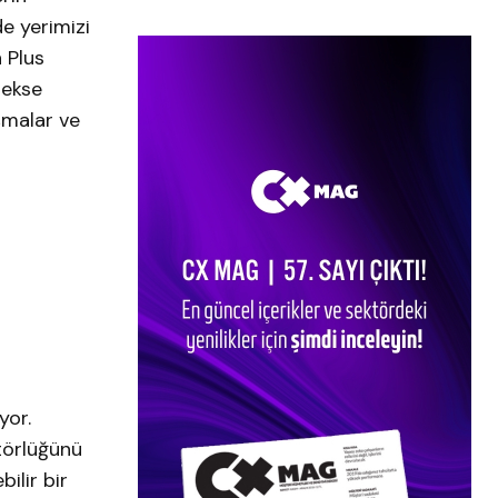
e yerimizi
 Plus
rekse
şmalar ve
yor.
törlüğünü
ilir bir