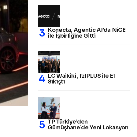
Konecta, Agentic AI’da NiCE
ile İşbirliğine Gitti
LC Waikiki , fzlPLUS ile El
Sıkıştı
TP Türkiye’den
Gümüşhane’de Yeni Lokasyon