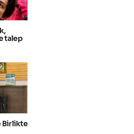
k,
 talep
Birlikte