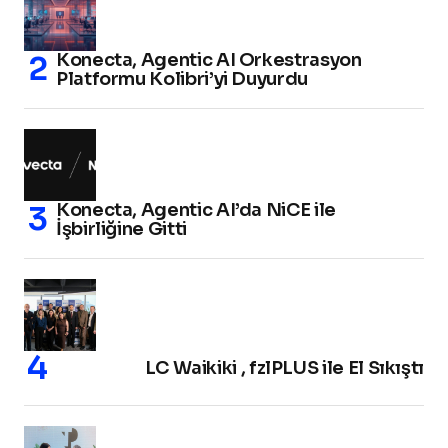
Konecta, Agentic AI Orkestrasyon
Platformu Kolibri’yi Duyurdu
Konecta, Agentic AI’da NiCE ile
İşbirliğine Gitti
LC Waikiki , fzlPLUS ile El Sıkıştı