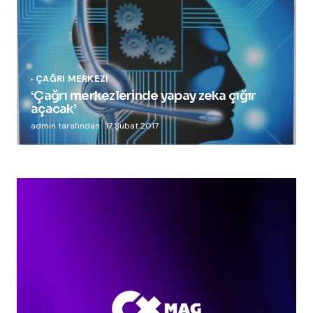
ÇAĞRI MERKEZI
‘Çağrı merkezlerinde yapay zeka çığır
açacak’
admin tarafından
17 Şubat 2017