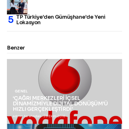
TP Türkiye’den Gümüşhane’de Yeni
Lokasyon
Benzer
GENEL
‘ÇAĞRI MERKEZLERİ İÇSEL
DİNAMİZMİYLE DİJİTAL DÖNÜŞÜM’Ü
HIZLI GERÇEKLEŞTİRDİ’
admin tarafından
28 Ekim 2016