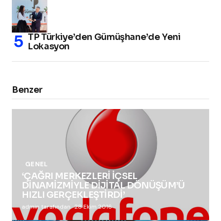
TP Türkiye’den Gümüşhane’de Yeni
Lokasyon
Benzer
GENEL
‘ÇAĞRI MERKEZLERİ İÇSEL
DİNAMİZMİYLE DİJİTAL DÖNÜŞÜM’Ü
HIZLI GERÇEKLEŞTİRDİ’
admin tarafından
28 Ekim 2016