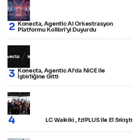
Konecta, Agentic AI Orkestrasyon
Platformu Kolibri’yi Duyurdu
Konecta, Agentic AI’da NiCE ile
İşbirliğine Gitti
LC Waikiki , fzlPLUS ile El Sıkıştı