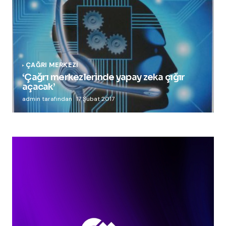
ÇAĞRI MERKEZI
‘Çağrı merkezlerinde yapay zeka çığır
açacak’
admin tarafından
17 Şubat 2017