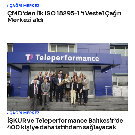
ÇAĞRI MERKEZI
ÇMD’den İlk ISO 18295-1 ‘i Vestel Çağrı
Merkezi aldı
ÇAĞRI MERKEZI
İŞKUR ve Teleperformance Balıkesir’de
400 kişiye daha istihdam sağlayacak