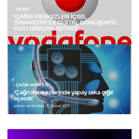
GENEL
‘ÇAĞRI MERKEZLERİ İÇSEL
DİNAMİZMİYLE DİJİTAL DÖNÜŞÜM’Ü
HIZLI GERÇEKLEŞTİRDİ’
admin tarafından
28 Ekim 2016
ÇAĞRI MERKEZI
‘Çağrı merkezlerinde yapay zeka çığır
açacak’
admin tarafından
17 Şubat 2017