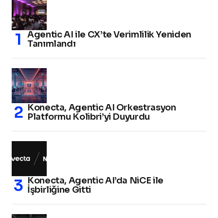
Agentic AI ile CX’te Verimlilik Yeniden
Tanımlandı
Konecta, Agentic AI Orkestrasyon
Platformu Kolibri’yi Duyurdu
Konecta, Agentic AI’da NiCE ile
İşbirliğine Gitti