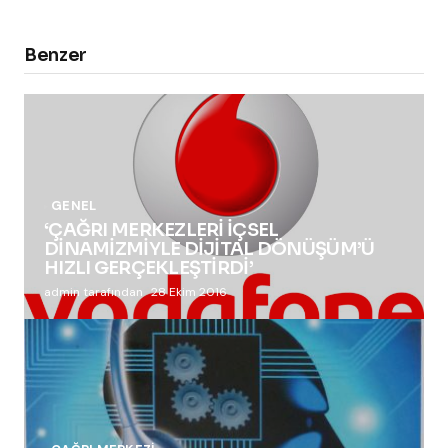
Benzer
GENEL
‘ÇAĞRI MERKEZLERİ İÇSEL
DİNAMİZMİYLE DİJİTAL DÖNÜŞÜM’Ü
HIZLI GERÇEKLEŞTİRDİ’
admin tarafından
28 Ekim 2016