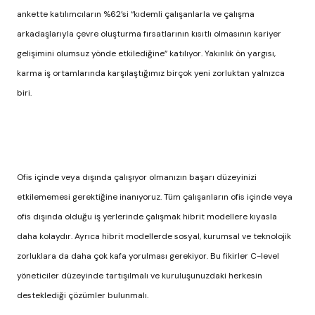
ankette katılımcıların %62’si “kıdemli çalışanlarla ve çalışma
arkadaşlarıyla çevre oluşturma fırsatlarının kısıtlı olmasının kariyer
gelişimini olumsuz yönde etkilediğine” katılıyor. Yakınlık ön yargısı,
karma iş ortamlarında karşılaştığımız birçok yeni zorluktan yalnızca
biri.
Ofis içinde veya dışında çalışıyor olmanızın başarı düzeyinizi
etkilememesi gerektiğine inanıyoruz. Tüm çalışanların ofis içinde veya
ofis dışında olduğu iş yerlerinde çalışmak hibrit modellere kıyasla
daha kolaydır. Ayrıca hibrit modellerde sosyal, kurumsal ve teknolojik
zorluklara da daha çok kafa yorulması gerekiyor. Bu fikirler C-level
yöneticiler düzeyinde tartışılmalı ve kuruluşunuzdaki herkesin
desteklediği çözümler bulunmalı.