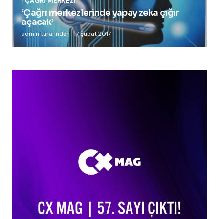
ÇAĞRI MERKEZI
‘Çağrı merkezlerinde yapay zeka çığır
açacak’
admin tarafından
17 Şubat 2017