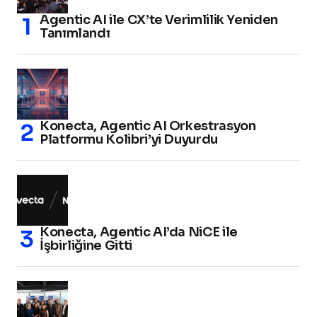
Agentic AI ile CX’te Verimlilik Yeniden
Tanımlandı
Konecta, Agentic AI Orkestrasyon
Platformu Kolibri’yi Duyurdu
Konecta, Agentic AI’da NiCE ile
İşbirliğine Gitti