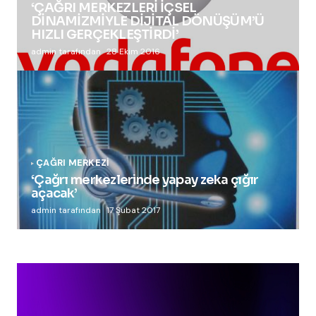
‘ÇAĞRI MERKEZLERİ İÇSEL
DİNAMİZMİYLE DİJİTAL DÖNÜŞÜM’Ü
HIZLI GERÇEKLEŞTİRDİ’
admin tarafından
28 Ekim 2016
ÇAĞRI MERKEZI
‘Çağrı merkezlerinde yapay zeka çığır
açacak’
admin tarafından
17 Şubat 2017