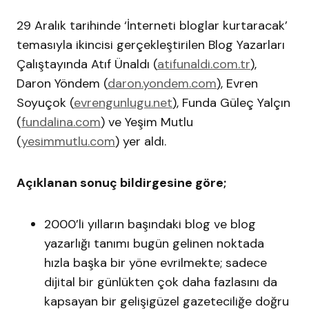
29 Aralık tarihinde ‘İnterneti bloglar kurtaracak’
temasıyla ikincisi gerçekleştirilen Blog Yazarları
Çalıştayında Atıf Ünaldı (
atifunaldi.com.tr
),
Daron Yöndem (
daron.yondem.com
), Evren
Soyuçok (
evrengunlugu.net
), Funda Güleç Yalçın
(
fundalina.com
) ve Yeşim Mutlu
(
yesimmutlu.com
) yer aldı.
Açıklanan sonuç bildirgesine göre;
2000’li yılların başındaki blog ve blog
yazarlığı tanımı bugün gelinen noktada
hızla başka bir yöne evrilmekte; sadece
dijital bir günlükten çok daha fazlasını da
kapsayan bir gelişigüzel gazeteciliğe doğru