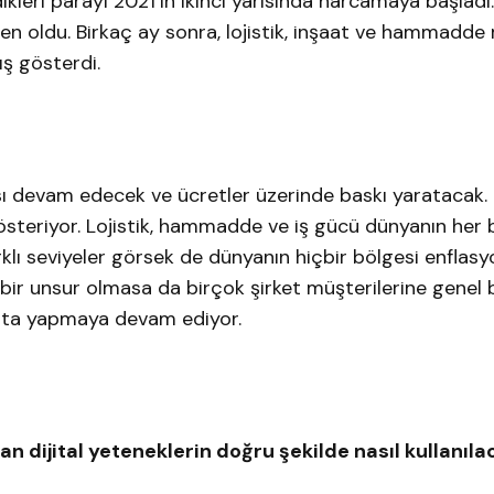
ikleri parayı 2021’in ikinci yarısında harcamaya başlad
den oldu. Birkaç ay sonra, lojistik, inşaat ve hammadde 
tış gösterdi.
ısı devam edecek ve ücretler üzerinde baskı yaratacak
teriyor. Lojistik, hammadde ve iş gücü dünyanın her 
arklı seviyeler görsek de dünyanın hiçbir bölgesi enflas
bir unsur olmasa da birçok şirket müşterilerine genel 
ata yapmaya devam ediyor.
n dijital yeteneklerin doğru şekilde nasıl kullanıla