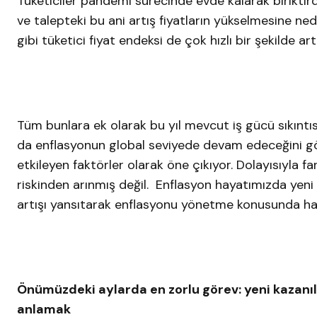
Tüketiciler pandemi sürecinde evde kalarak biriktird
ve talepteki bu ani artış fiyatların yükselmesine ne
gibi tüketici fiyat endeksi de çok hızlı bir şekilde ar
Tüm bunlara ek olarak bu yıl mevcut iş gücü sıkınt
da enflasyonun global seviyede devam edeceğini gös
etkileyen faktörler olarak öne çıkıyor. Dolayısıyla f
riskinden arınmış değil. Enflasyon hayatımızda yeni 
artışı yansıtarak enflasyonu yönetme konusunda h
Önümüzdeki aylarda en zorlu görev: yeni kazanıla
anlamak