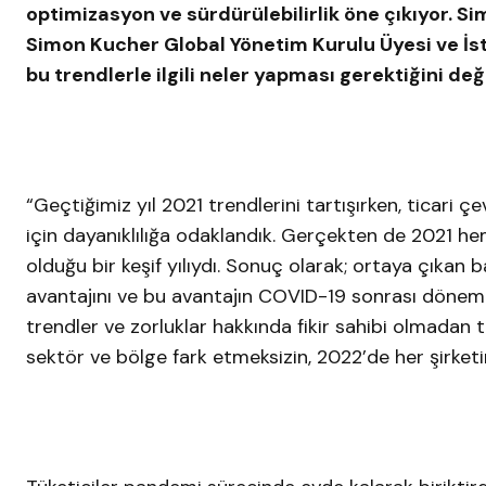
optimizasyon ve sürdürülebilirlik öne çıkıyor. 
Simon Kucher Global Yönetim Kurulu Üyesi ve İsta
bu trendlerle ilgili neler yapması gerektiğini değ
“Geçtiğimiz yıl 2021 trendlerini tartışırken, ticari 
için dayanıklılığa odaklandık. Gerçekten de 2021 hem
olduğu bir keşif yılıydı. Sonuç olarak; ortaya çıkan ba
avantajını ve bu avantajın COVID-19 sonrası dönem
trendler ve zorluklar hakkında fikir sahibi olmadan 
sektör ve bölge fark etmeksizin, 2022’de her şirk