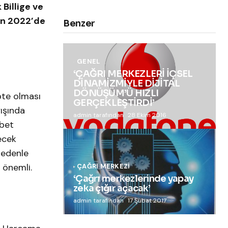
Billige ve
rin 2022’de
Benzer
GENEL
‘ÇAĞRI MERKEZLERİ İÇSEL
DİNAMİZMİYLE DİJİTAL
DÖNÜŞÜM’Ü HIZLI
apte olması
GERÇEKLEŞTİRDİ’
yışında
admin tarafından
28 Ekim 2016
abet
ecek
nedenle
 önemli.
ÇAĞRI MERKEZI
‘Çağrı merkezlerinde yapay
zeka çığır açacak’
admin tarafından
17 Şubat 2017