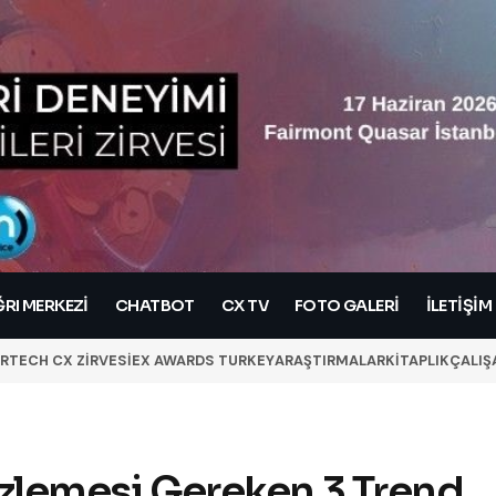
RI MERKEZI
CHATBOT
CX TV
FOTO GALERİ
İLETIŞIM
RTECH CX ZİRVESİ
EX AWARDS TURKEY
ARAŞTIRMALAR
KİTAPLIK
ÇALIŞ
 İzlemesi Gereken 3 Trend