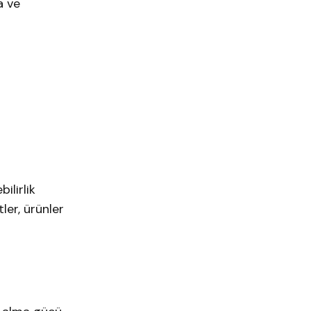
a ve
ilirlik
tler, ürünler