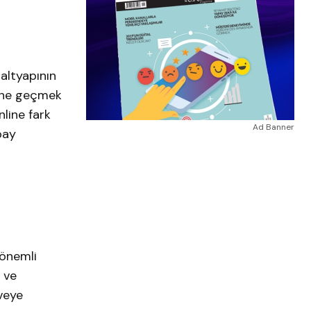
 altyapının
 öne geçmek
nline fark
Ad Banner
pay
i
 önemli
 ve
rveye