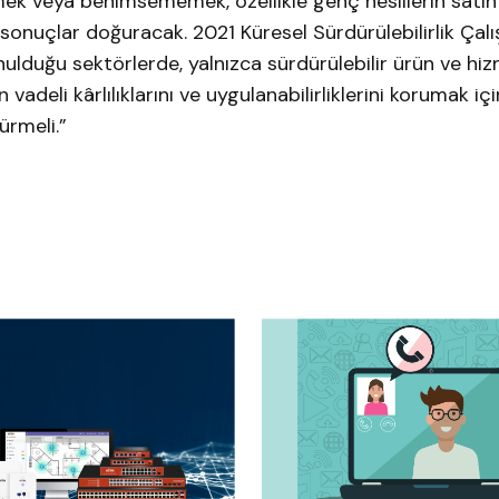
etmek veya benimsememek, özellikle genç nesillerin satı
 sonuçlar doğuracak. 2021 Küresel Sürdürülebilirlik Çal
nulduğu sektörlerde, yalnızca sürdürülebilir ürün ve hi
vadeli kârlılıklarını ve uygulanabilirliklerini korumak içi
ürmeli.”