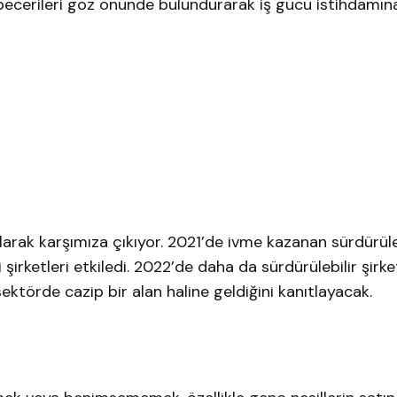
 becerileri göz önünde bulundurarak iş gücü istihdamın
larak karşımıza çıkıyor. 2021’de ivme kazanan sürdürüleb
 şirketleri etkiledi. 2022’de daha da sürdürülebilir şirke
törde cazip bir alan haline geldiğini kanıtlayacak.