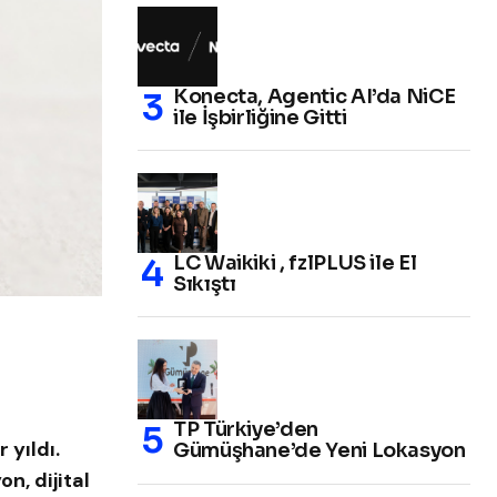
Konecta, Agentic AI’da NiCE
ile İşbirliğine Gitti
LC Waikiki , fzlPLUS ile El
Sıkıştı
TP Türkiye’den
 yıldı.
Gümüşhane’de Yeni Lokasyon
n, dijital