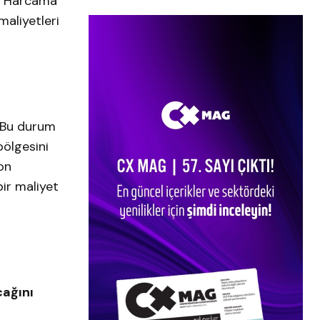
ı. Harcama
maliyetleri
. Bu durum
bölgesini
yon
bir maliyet
cağını