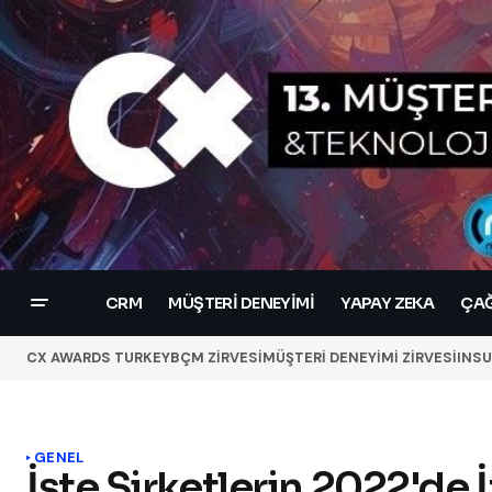
CRM
MÜŞTERI DENEYIMI
YAPAY ZEKA
ÇAĞ
CX AWARDS TURKEY
BÇM ZİRVESİ
MÜŞTERİ DENEYİMİ ZİRVESİ
INSU
GENEL
İşte Şirketlerin 2022'de