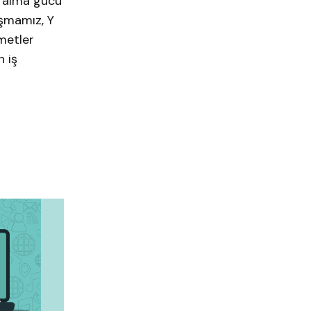
n alma gücü
ışmamız, Y
zmetler
n iş