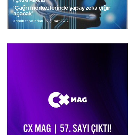
ÇAĞRI MERKEZI
‘Çağrı merkezlerinde yapay zeka çığır
açacak’
admin tarafından
17 Şubat 2017