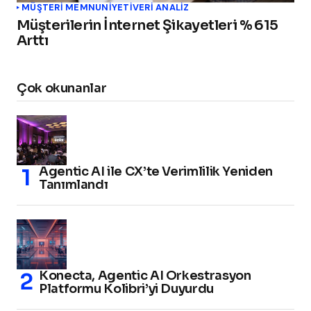
MÜŞTERI MEMNUNIYETI
VERI ANALIZ
Müşterilerin İnternet Şikayetleri % 615
Arttı
Çok okunanlar
Agentic AI ile CX’te Verimlilik Yeniden
Tanımlandı
Konecta, Agentic AI Orkestrasyon
Platformu Kolibri’yi Duyurdu