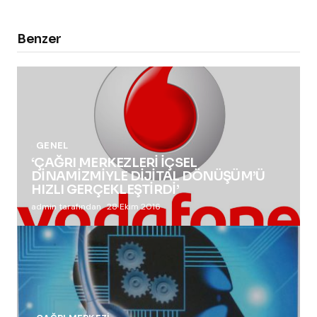
Benzer
GENEL
‘ÇAĞRI MERKEZLERİ İÇSEL
DİNAMİZMİYLE DİJİTAL DÖNÜŞÜM’Ü
HIZLI GERÇEKLEŞTİRDİ’
admin tarafından
28 Ekim 2016