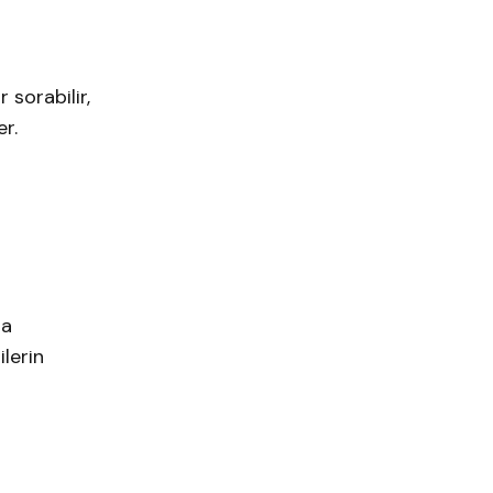
 sorabilir,
ler.
ma
ilerin