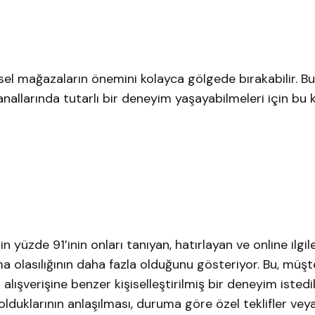
iksel mağazaların önemini kolayca gölgede bırakabilir. B
anallarında tutarlı bir deneyim yaşayabilmeleri için bu k
in yüzde 91’inin onları tanıyan, hatırlayan ve online ilgi
a olasılığının daha fazla olduğunu gösteriyor. Bu, müşte
alışverişine benzer kişiselleştirilmiş bir deneyim istedi
lduklarının anlaşılması, duruma göre özel teklifler vey