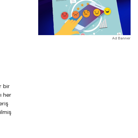
Ad Banner
 bir
ı her
eriş
ilmiş