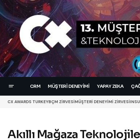
CRM
MÜŞTERI DENEYIMI
YAPAY ZEKA
ÇAĞ
CX AWARDS TURKEY
BÇM ZİRVESİ
MÜŞTERİ DENEYİMİ ZİRVESİ
INSU
Akıllı Mağaza Teknolojil