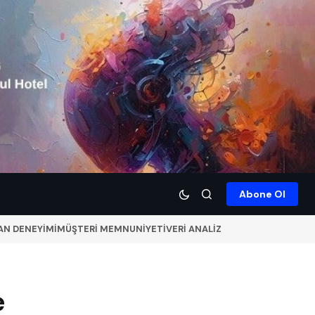
Abone Ol
AN DENEYİMİ
MÜŞTERİ MEMNUNİYETİ
VERİ ANALİZ
e