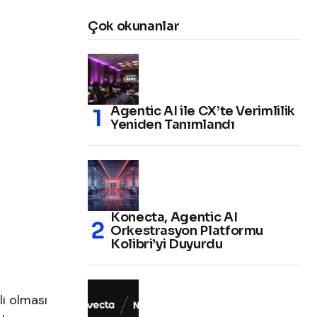
Çok okunanlar
Agentic AI ile CX’te Verimlilik
Yeniden Tanımlandı
Konecta, Agentic AI
Orkestrasyon Platformu
Kolibri’yi Duyurdu
li olması