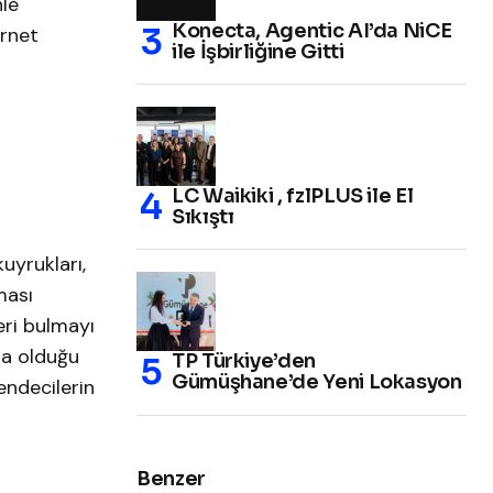
nle
Konecta, Agentic AI’da NiCE
ernet
ile İşbirliğine Gitti
LC Waikiki , fzlPLUS ile El
Sıkıştı
uyrukları,
ması
eri bulmayı
kta olduğu
TP Türkiye’den
Gümüşhane’de Yeni Lokasyon
kendecilerin
Benzer