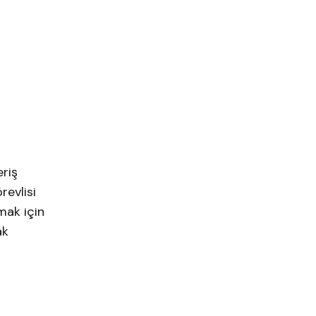
eriş
revlisi
mak için
ak