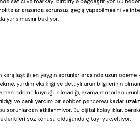
ninde satıcı ve markayı birbiriyle bağdaştırıyor. Bu nede
el noktalar arasında sorunsuz geçiş yapabilmesini ve int
 da yansımasını bekliyor.
n karşılaştığı en yaygın sorunlar arasında uzun ödeme k
kme, yardım eksikliği ve detaylı ürün bilgilerinin olma
 zaman ödeme kuyruğu olmadığı, arama motorları ürünl
elirtildiği ve canlı yardım bir sohbet penceresi kadar uza
bu sorunlardan etkilenmiyor. Bu dijital kolaylıklar, pera
klentileri söz konusu olduğunda çıtayı yükseltiyor.