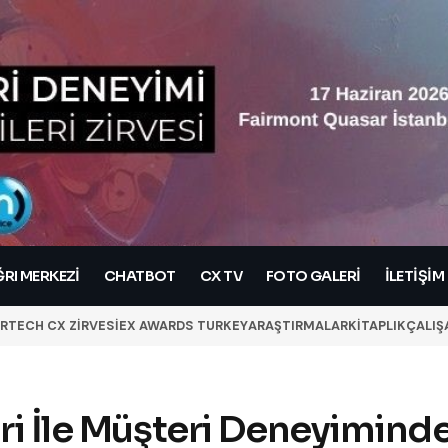
RI MERKEZI
CHATBOT
CX TV
FOTO GALERİ
İLETIŞIM
RTECH CX ZİRVESİ
EX AWARDS TURKEY
ARAŞTIRMALAR
KİTAPLIK
ÇALIŞ
eri İle Müşteri Deneyimind