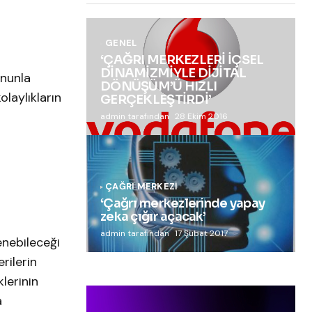
GENEL
‘ÇAĞRI MERKEZLERİ İÇSEL
DİNAMİZMİYLE DİJİTAL
ununla
DÖNÜŞÜM’Ü HIZLI
olaylıkların
GERÇEKLEŞTİRDİ’
admin tarafından
28 Ekim 2016
ÇAĞRI MERKEZI
‘Çağrı merkezlerinde yapay
zeka çığır açacak’
admin tarafından
17 Şubat 2017
lenebileceği
rilerin
klerinin
a