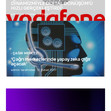
DİNAMİZMİYLE DİJİTAL DÖNÜŞÜM’Ü
HIZLI GERÇEKLEŞTİRDİ’
admin tarafından
28 Ekim 2016
ÇAĞRI MERKEZI
‘Çağrı merkezlerinde yapay zeka çığır
açacak’
admin tarafından
17 Şubat 2017