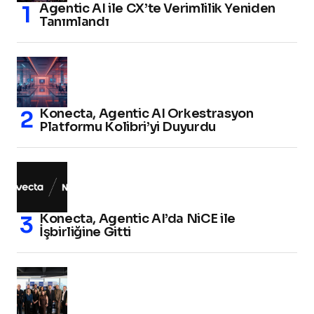
Agentic AI ile CX’te Verimlilik Yeniden
Tanımlandı
Konecta, Agentic AI Orkestrasyon
Platformu Kolibri’yi Duyurdu
Konecta, Agentic AI’da NiCE ile
İşbirliğine Gitti