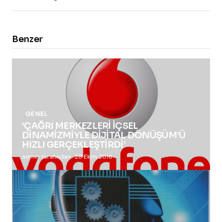
Benzer
GENEL
‘ÇAĞRI MERKEZLERİ İÇSEL
DİNAMİZMİYLE DİJİTAL DÖNÜŞÜM’Ü
HIZLI GERÇEKLEŞTİRDİ’
admin tarafından
28 Ekim 2016