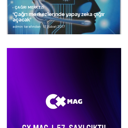
ÇAĞRI MERKEZI
‘Çağrı merkezlerinde yapay zeka çığır
açacak’
admin tarafından
17 Şubat 2017