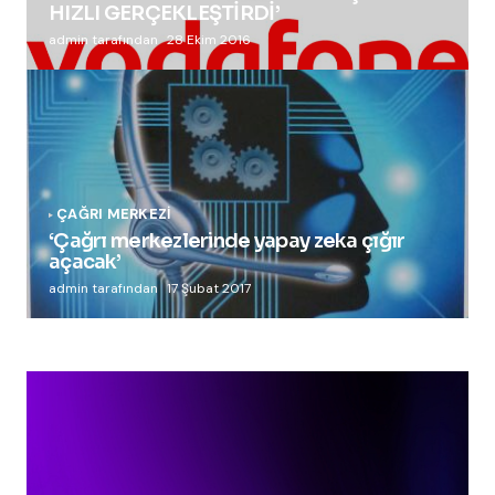
HIZLI GERÇEKLEŞTİRDİ’
admin tarafından
28 Ekim 2016
ÇAĞRI MERKEZI
‘Çağrı merkezlerinde yapay zeka çığır
açacak’
admin tarafından
17 Şubat 2017