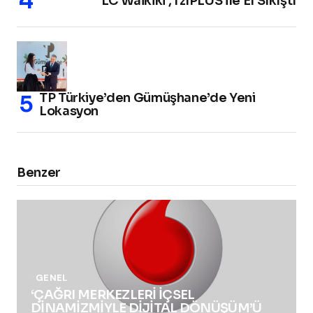
LC Waikiki , fzlPLUS ile El Sıkıştı
TP Türkiye’den Gümüşhane’de Yeni
Lokasyon
Benzer
GENEL
‘ÇAĞRI MERKEZLERİ İÇSEL
DİNAMİZMİYLE DİJİTAL DÖNÜŞÜM’Ü