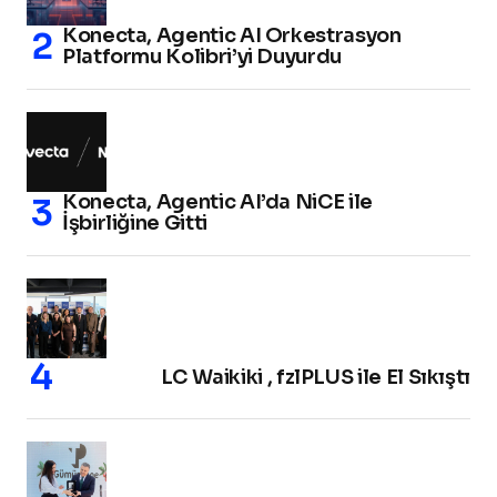
Konecta, Agentic AI Orkestrasyon
Platformu Kolibri’yi Duyurdu
Konecta, Agentic AI’da NiCE ile
İşbirliğine Gitti
LC Waikiki , fzlPLUS ile El Sıkıştı