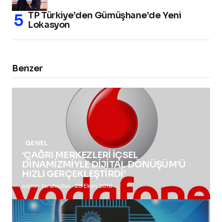
TP Türkiye’den Gümüşhane’de Yeni
Lokasyon
Benzer
GENEL
‘ÇAĞRI MERKEZLERİ İÇSEL
DİNAMİZMİYLE DİJİTAL DÖNÜŞÜM’Ü
HIZLI GERÇEKLEŞTİRDİ’
admin tarafından
28 Ekim 2016