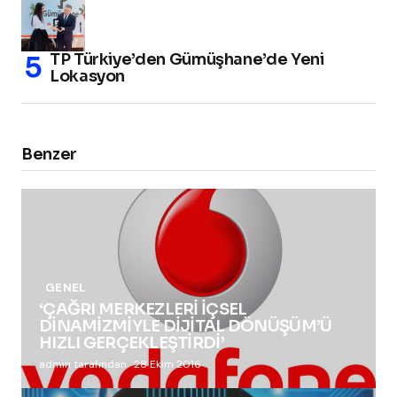
TP Türkiye’den Gümüşhane’de Yeni
Lokasyon
Benzer
GENEL
‘ÇAĞRI MERKEZLERİ İÇSEL
DİNAMİZMİYLE DİJİTAL DÖNÜŞÜM’Ü
HIZLI GERÇEKLEŞTİRDİ’
admin tarafından
28 Ekim 2016