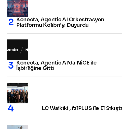
Konecta, Agentic AI Orkestrasyon
Platformu Kolibri’yi Duyurdu
Konecta, Agentic AI’da NiCE ile
İşbirliğine Gitti
LC Waikiki , fzlPLUS ile El Sıkıştı