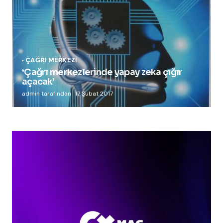
ÇAĞRI MERKEZI
‘Çağrı merkezlerinde yapay zeka çığır
açacak’
admin tarafından
17 Şubat 2017