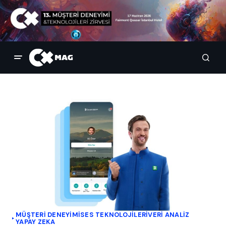
MÜŞTERI DENEYIMI
SES TEKNOLOJILERI
VERI ANALIZ
YAPAY ZEKA