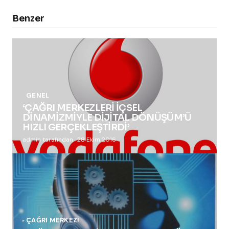
Benzer
GENEL
‘ÇAĞRI MERKEZLERİ İÇSEL
DİNAMİZMİYLE DİJİTAL DÖNÜŞÜM’Ü
HIZLI GERÇEKLEŞTİRDİ’
admin tarafından
28 Ekim 2016
ÇAĞRI MERKEZI