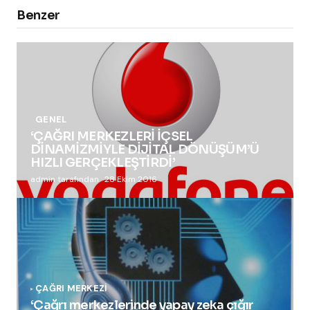
Benzer
GENEL
‘ÇAĞRI MERKEZLERİ İÇSEL
DİNAMİZMİYLE DİJİTAL DÖNÜŞÜM’Ü
HIZLI GERÇEKLEŞTİRDİ’
admin tarafından
28 Ekim 2016
ÇAĞRI MERKEZI
‘Çağrı merkezlerinde yapay zeka çığır