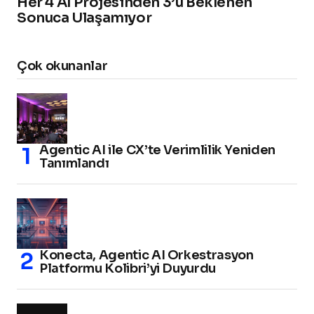
Her 4 AI Projesinden 3’ü Beklenen
Sonuca Ulaşamıyor
Çok okunanlar
Agentic AI ile CX’te Verimlilik Yeniden
Tanımlandı
Konecta, Agentic AI Orkestrasyon
Platformu Kolibri’yi Duyurdu