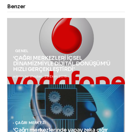
Benzer
GENEL
‘ÇAĞRI MERKEZLERİ İÇSEL
DİNAMİZMİYLE DİJİTAL DÖNÜŞÜM’Ü
HIZLI GERÇEKLEŞTİRDİ’
admin tarafından
28 Ekim 2016
ÇAĞRI MERKEZI
‘Çağrı merkezlerinde yapay zeka çığır