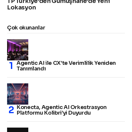
TP Türkiye’den Gümüşhane’de Yeni
Lokasyon
Çok okunanlar
Agentic AI ile CX’te Verimlilik Yeniden
Tanımlandı
Konecta, Agentic AI Orkestrasyon
Platformu Kolibri’yi Duyurdu