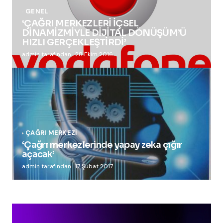
GENEL
‘ÇAĞRI MERKEZLERİ İÇSEL
DİNAMİZMİYLE DİJİTAL DÖNÜŞÜM’Ü
HIZLI GERÇEKLEŞTİRDİ’
admin tarafından
28 Ekim 2016
ÇAĞRI MERKEZI
‘Çağrı merkezlerinde yapay zeka çığır
açacak’
admin tarafından
17 Şubat 2017