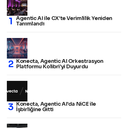
Agentic AI ile CX’te Verimlilik Yeniden
Tanımlandı
Konecta, Agentic AI Orkestrasyon
Platformu Kolibri’yi Duyurdu
Konecta, Agentic AI’da NiCE ile
İşbirliğine Gitti