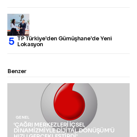
TP Türkiye’den Gümüşhane’de Yeni
Lokasyon
Benzer
GENEL
‘ÇAĞRI MERKEZLERİ İÇSEL
DİNAMİZMİYLE DİJİTAL DÖNÜŞÜM’Ü
HIZLI GERÇEKLEŞTİRDİ’