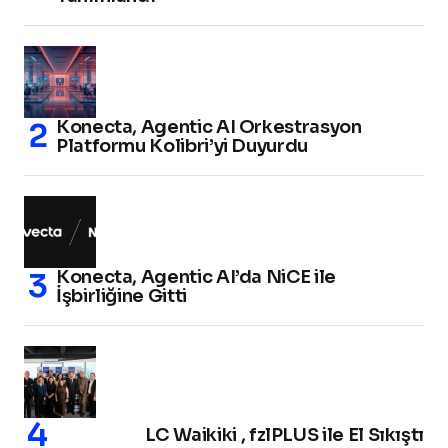
Konecta, Agentic AI Orkestrasyon
Platformu Kolibri’yi Duyurdu
Konecta, Agentic AI’da NiCE ile
İşbirliğine Gitti
LC Waikiki , fzlPLUS ile El Sıkıştı