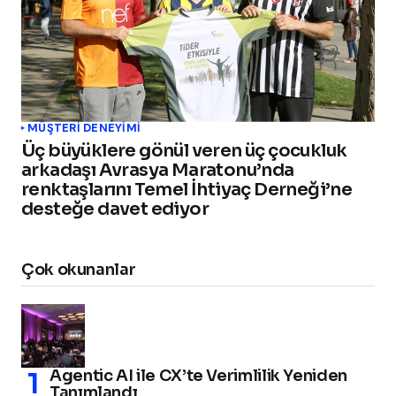
MÜŞTERI DENEYIMI
Üç büyüklere gönül veren üç çocukluk
arkadaşı Avrasya Maratonu’nda
renktaşlarını Temel İhtiyaç Derneği’ne
desteğe davet ediyor
Çok okunanlar
Agentic AI ile CX’te Verimlilik Yeniden
Tanımlandı