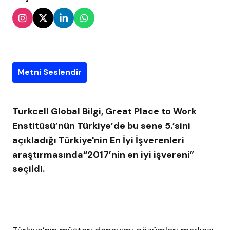
Metni Seslendir
Turkcell Global Bilgi, Great Place to Work
Enstitüsü’nün Türkiye’de bu sene 5.’sini
açıkladığı Türkiye'nin En İyi İşverenleri
araştırmasında“
2017’nin en iyi işvereni”
seçildi.