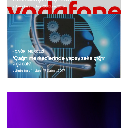
admin tarafından
28 Ekim 2016
ÇAĞRI MERKEZI
‘Çağrı merkezlerinde yapay zeka çığır
açacak’
admin tarafından
17 Şubat 2017