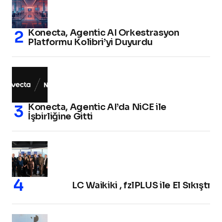
Konecta, Agentic AI Orkestrasyon
Platformu Kolibri’yi Duyurdu
Konecta, Agentic AI’da NiCE ile
İşbirliğine Gitti
LC Waikiki , fzlPLUS ile El Sıkıştı