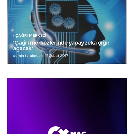
ÇAĞRI MERKEZI
‘Çağrı merkezlerinde yapay zeka çığır
açacak’
admin tarafından
17 Şubat 2017