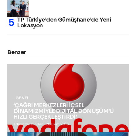
TP Türkiye’den Gümüşhane’de Yeni
Lokasyon
Benzer
GENEL
‘ÇAĞRI MERKEZLERİ İÇSEL
DİNAMİZMİYLE DİJİTAL DÖNÜŞÜM’Ü
HIZLI GERÇEKLEŞTİRDİ’
admin tarafından
28 Ekim 2016