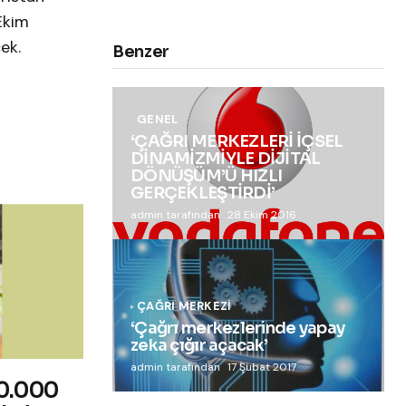
Ekim
ek.
Benzer
GENEL
‘ÇAĞRI MERKEZLERİ İÇSEL
DİNAMİZMİYLE DİJİTAL
DÖNÜŞÜM’Ü HIZLI
GERÇEKLEŞTİRDİ’
admin tarafından
28 Ekim 2016
ÇAĞRI MERKEZI
‘Çağrı merkezlerinde yapay
zeka çığır açacak’
admin tarafından
17 Şubat 2017
10.000