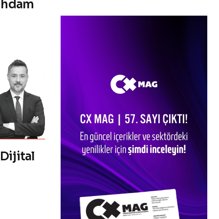
tihdam
Dijital