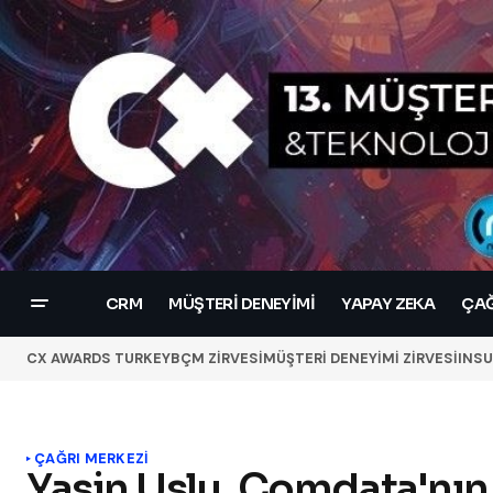
CRM
MÜŞTERI DENEYIMI
YAPAY ZEKA
ÇAĞ
CX AWARDS TURKEY
BÇM ZİRVESİ
MÜŞTERİ DENEYİMİ ZİRVESİ
INSU
ÇAĞRI MERKEZI
Yasin Uslu, Comdata'nın