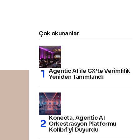
Çok okunanlar
Agentic AI ile CX’te Verimlilik
Yeniden Tanımlandı
Konecta, Agentic AI
Orkestrasyon Platformu
Kolibri’yi Duyurdu