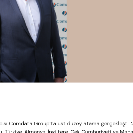
ıcısı Comdata Group’ta üst düzey atama gerçekleşti. 
, Türkiye, Almanya, İngiltere, Çek Cumhuriyeti ve Maca