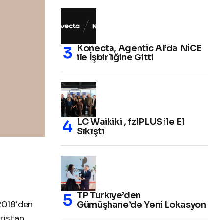
Konecta, Agentic AI’da NiCE
ile İşbirliğine Gitti
LC Waikiki , fzlPLUS ile El
Sıkıştı
TP Türkiye’den
2018’den
Gümüşhane’de Yeni Lokasyon
ristan