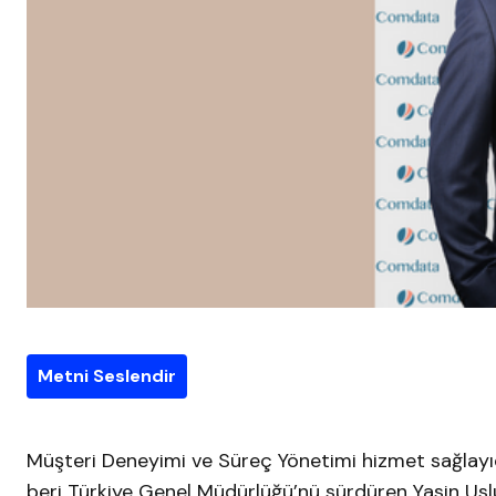
Metni Seslendir
Müşteri Deneyimi ve Süreç Yönetimi hizmet sağlay
beri Türkiye Genel Müdürlüğü’nü sürdüren Yasin Uslu