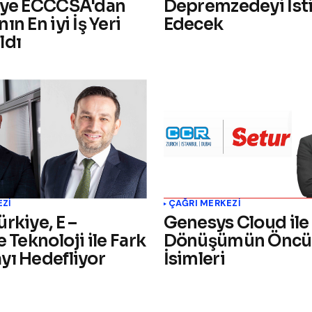
'ye ECCCSA'dan
Depremzedeyi İs
ın En iyi İş Yeri
Edecek
ldı
EZI
ÇAĞRI MERKEZI
rkiye, E –
Genesys Cloud ile 
e Teknoloji ile Fark
Dönüşümün Öncü
yı Hedefliyor
İsimleri