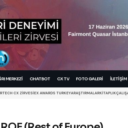
RI MERKEZI
CHATBOT
CX TV
FOTO GALERİ
İLETIŞIM
RTECH CX ZİRVESİ
EX AWARDS TURKEY
ARAŞTIRMALAR
KİTAPLIK
ÇALIŞ
 ROE (Rest of Europe)