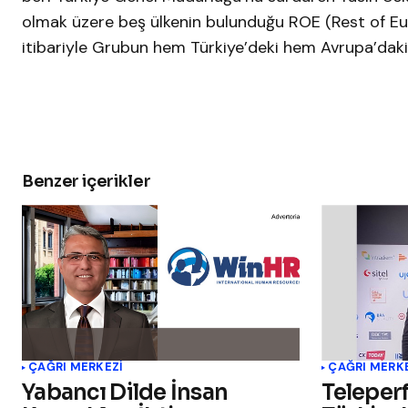
olmak üzere beş ülkenin bulunduğu ROE (Rest of Eu
itibariyle Grubun hem Türkiye’deki hem Avrupa’daki ek
Benzer içerikler
ÇAĞRI MERKEZI
ÇAĞRI MERK
Yabancı Dilde İnsan
Teleper