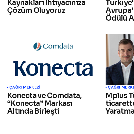
Kaynakları İhtiyacınıza
Türkiye
Çözüm Oluyoruz
Avrupa’n
Ödülü A
ÇAĞRI MERKEZI
ÇAĞRI MERK
Konecta ve Comdata,
Mplus Tü
“Konecta” Markası
ticarett
Altında Birleşti
Yaratma