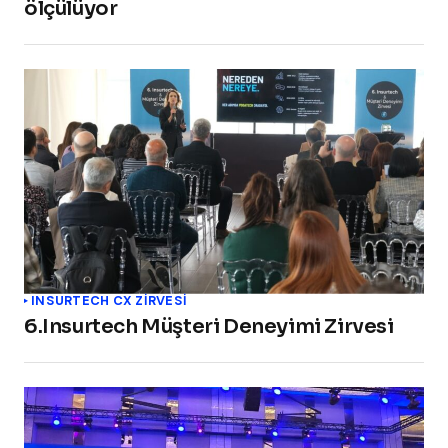
ölçülüyor
INSURTECH CX ZİRVESİ
6.Insurtech Müşteri Deneyimi Zirvesi