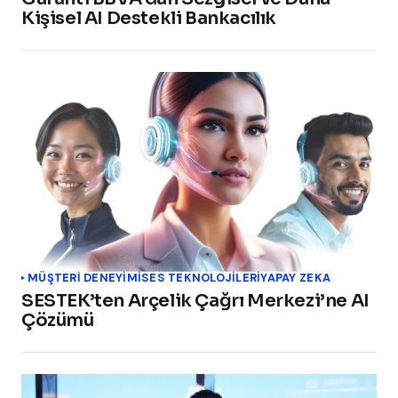
Kişisel AI Destekli Bankacılık
MÜŞTERI DENEYIMI
SES TEKNOLOJILERI
YAPAY ZEKA
SESTEK’ten Arçelik Çağrı Merkezi’ne AI
Çözümü