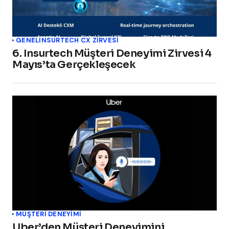
GENEL
INSURTECH CX ZİRVESİ
6. Insurtech Müşteri Deneyimi Zirvesi 4
Mayıs’ta Gerçekleşecek
MÜŞTERI DENEYIMI
Uber’den Müşteri Deneyimini