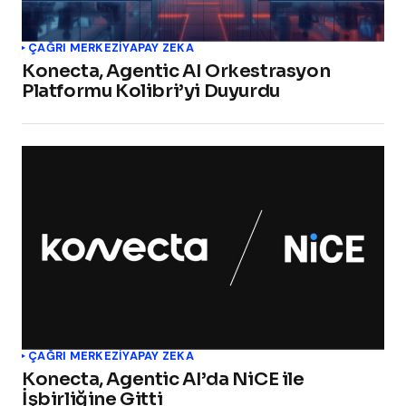
ÇAĞRI MERKEZI
YAPAY ZEKA
Konecta, Agentic AI Orkestrasyon
Platformu Kolibri’yi Duyurdu
ÇAĞRI MERKEZI
YAPAY ZEKA
Konecta, Agentic AI’da NiCE ile
İşbirliğine Gitti