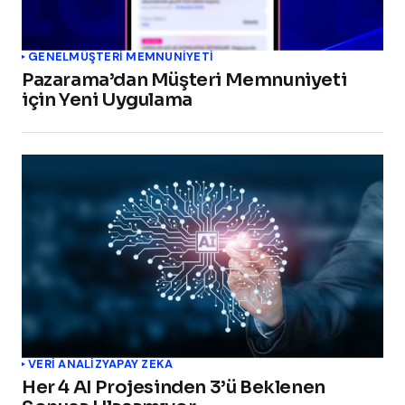
GENEL
MÜŞTERI MEMNUNIYETI
Pazarama’dan Müşteri Memnuniyeti
için Yeni Uygulama
VERI ANALIZ
YAPAY ZEKA
Her 4 AI Projesinden 3’ü Beklenen