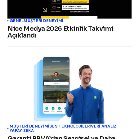
GENEL
MÜŞTERI DENEYIMI
Nice Medya 2026 Etkinlik Takvimi
Açıklandı
MÜŞTERI DENEYIMI
SES TEKNOLOJILERI
VERI ANALIZ
YAPAY ZEKA
Garanti BBVA’dan Sezgisel ve Daha