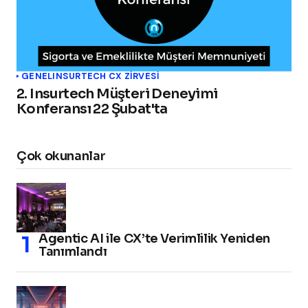
GENEL
INSURTECH CX ZİRVESİ
2. Insurtech Müşteri Deneyimi
Konferansı 22 Şubat'ta
Çok okunanlar
Agentic AI ile CX’te Verimlilik Yeniden
Tanımlandı