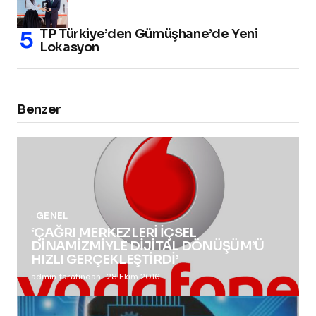
TP Türkiye’den Gümüşhane’de Yeni
Lokasyon
Benzer
GENEL
‘ÇAĞRI MERKEZLERİ İÇSEL
DİNAMİZMİYLE DİJİTAL DÖNÜŞÜM’Ü
HIZLI GERÇEKLEŞTİRDİ’
admin tarafından
28 Ekim 2016