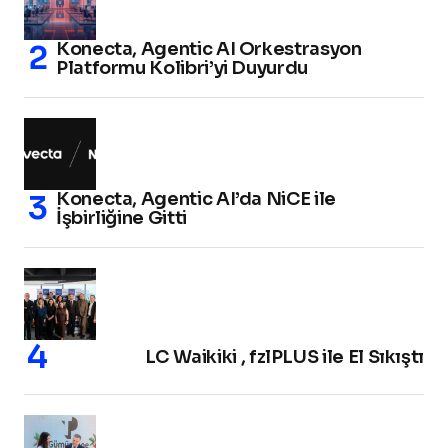
Konecta, Agentic AI Orkestrasyon
Platformu Kolibri’yi Duyurdu
Konecta, Agentic AI’da NiCE ile
İşbirliğine Gitti
LC Waikiki , fzlPLUS ile El Sıkıştı