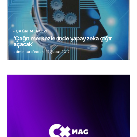
ÇAĞRI MERKEZI
‘Çağrı merkezlerinde yapay zeka çığır
açacak’
admin tarafından
17 Şubat 2017