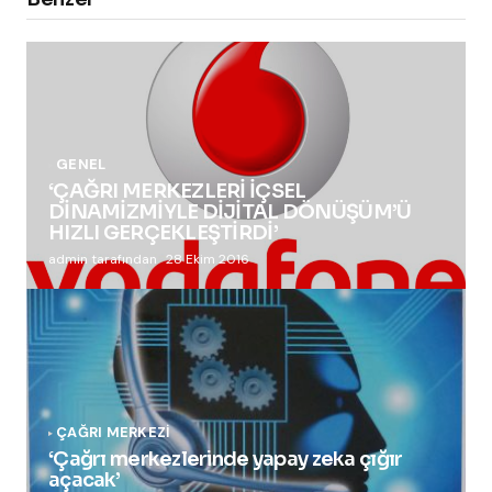
GENEL
‘ÇAĞRI MERKEZLERİ İÇSEL
DİNAMİZMİYLE DİJİTAL DÖNÜŞÜM’Ü
HIZLI GERÇEKLEŞTİRDİ’
admin tarafından
28 Ekim 2016
ÇAĞRI MERKEZI
‘Çağrı merkezlerinde yapay zeka çığır
açacak’