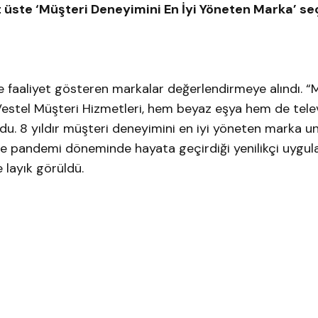
t üste ‘Müşteri Deneyimini En İyi Yöneten Marka’ seç
 faaliyet gösteren markalar değerlendirmeye alındı.
estel Müşteri Hizmetleri, hem beyaz eşya hem de tele
ldu. 8 yıldır müşteri deneyimini en iyi yöneten marka u
kle pandemi döneminde hayata geçirdiği yenilikçi uygu
e layık görüldü.