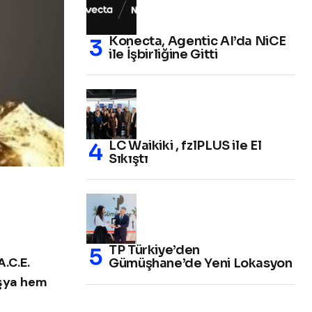
Konecta, Agentic AI’da NiCE
ile İşbirliğine Gitti
LC Waikiki , fzlPLUS ile El
Sıkıştı
TP Türkiye’den
.C.E.
Gümüşhane’de Yeni Lokasyon
eşya hem