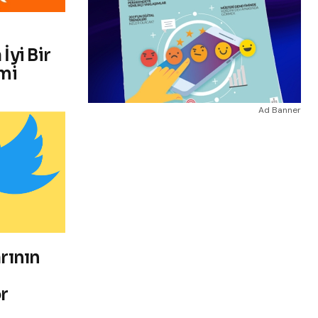
İyi Bir
mi
Ad Banner
arının
or