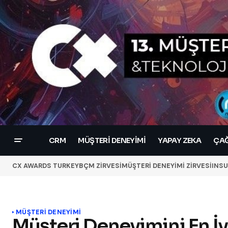
CRM
MÜŞTERI DENEYIMI
YAPAY ZEKA
ÇAĞ
CX AWARDS TURKEY
BÇM ZİRVESİ
MÜŞTERİ DENEYİMİ ZİRVESİ
INSU
MÜŞTERI DENEYIMI
Müşteri Deneyimini En İy