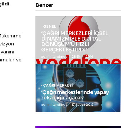
ildi.
Benzer
GENEL
‘ÇAĞRI MERKEZLERİ İÇSEL
 “Mükemmel
DİNAMİZMİYLE DİJİTAL
vizyon
DÖNÜŞÜM’Ü HIZLI
GERÇEKLEŞTİRDİ’
nvanını
admin tarafından
28 Ekim 2016
lamalar ve
ÇAĞRI MERKEZI
‘Çağrı merkezlerinde yapay
zeka çığır açacak’
admin tarafından
17 Şubat 2017