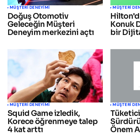
MÜŞTERI DENEYIMI
MÜŞTERI DE
Doğuş Otomotiv
Hilton'd
Geleceğin Müşteri
Konuk D
Deneyim merkezini açtı
bir Diji
MÜŞTERI DENEYIMI
MÜŞTERI DE
Squid Game izledik,
Tüketici
Korece öğrenmeye talep
Sürdürül
4 kat arttı
Önem Ar