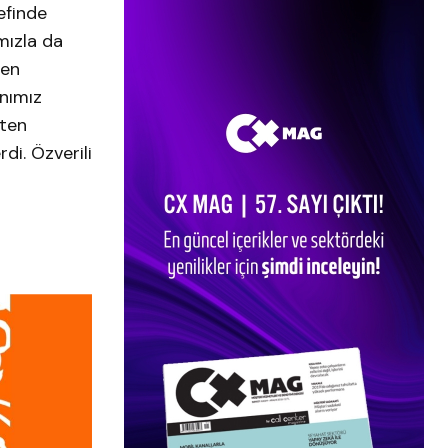
efinde
ımızla da
den
anımız
eten
di. Özverili