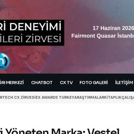
RI MERKEZI
CHATBOT
CX TV
FOTO GALERİ
İLETIŞIM
RTECH CX ZİRVESİ
EX AWARDS TURKEY
ARAŞTIRMALAR
KİTAPLIK
ÇALIŞ
i Yöneten Marka: Vestel