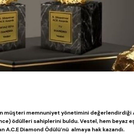
n müşteri memnuniyet yönetimini değerlendirdiği A
) ödülleri sahiplerini buldu. Vestel, hem beyaz 
 olan A.C.E Diamond Ödülü’nü almaya hak kazandı.