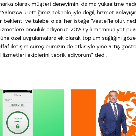
ir marka olarak müşteri deneyimini daima yükseltme hed
 “Yalnızca ürettiğimiz teknolojiyle değil, hizmet anlayış
beklenti ve talebe, olası her isteğe ‘Vestel’le olur, ne
 hizmetlere öncülük ediyoruz. 2020 yılı memnuniyet pu
tüne özel uygulamalara ek olarak toplum sağlığını göz
faf iletişim süreçlerimizin de etkisiyle yine artış göster
Hizmetleri ekiplerini tebrik ediyorum” dedi.