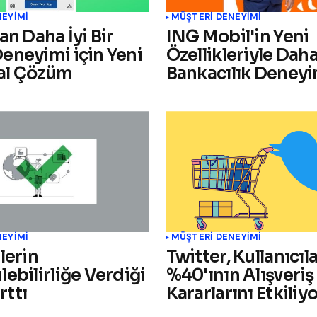
NEYIMI
MÜŞTERI DENEYIMI
an Daha İyi Bir
ING Mobil'in Yeni
eneyimi için Yeni
Özellikleriyle Daha 
tal Çözüm
Bankacılık Deneyi
NEYIMI
MÜŞTERI DENEYIMI
lerin
Twitter, Kullanıcıl
ebilirliğe Verdiği
%40'ının Alışveriş
ttı
Kararlarını Etkiliy