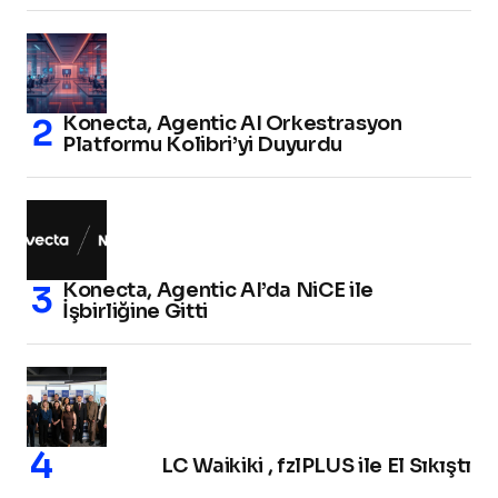
Konecta, Agentic AI Orkestrasyon
Platformu Kolibri’yi Duyurdu
Konecta, Agentic AI’da NiCE ile
İşbirliğine Gitti
LC Waikiki , fzlPLUS ile El Sıkıştı