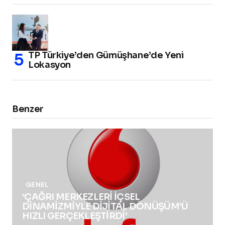
TP Türkiye’den Gümüşhane’de Yeni
Lokasyon
Benzer
GENEL
‘ÇAĞRI MERKEZLERİ İÇSEL
DİNAMİZMİYLE DİJİTAL DÖNÜŞÜM’Ü
HIZLI GERÇEKLEŞTİRDİ’