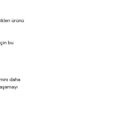
ikleri ürünü
için bu
imini daha
 yaşamayı