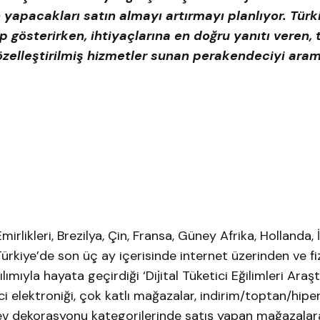
 yapacakları satın almayı artırmayı planlıyor. Türk
p gösterirken, ihtiyaçlarına en doğru yanıtı veren, t
 özelleştirilmiş hizmetler sunan perakendeciyi ara
rlikleri, Brezilya, Çin, Fransa, Güney Afrika, Hollanda, İ
ürkiye’de son üç ay içerisinde internet üzerinden ve fiz
ımıyla hayata geçirdiği ‘Dijital Tüketici Eğilimleri Araş
ci elektroniği, çok katlı mağazalar, indirim/toptan/hipe
 ev dekorasyonu kategorilerinde satış yapan mağazalar