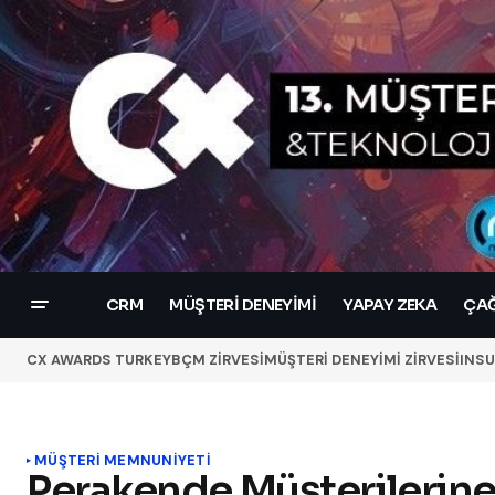
CRM
MÜŞTERI DENEYIMI
YAPAY ZEKA
ÇAĞ
CX AWARDS TURKEY
BÇM ZİRVESİ
MÜŞTERİ DENEYİMİ ZİRVESİ
INSU
MÜŞTERI MEMNUNIYETI
Perakende Müşterilerine