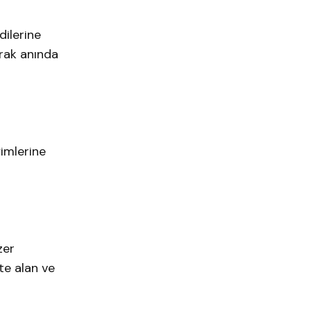
dilerine
arak anında
yimlerine
zer
te alan ve