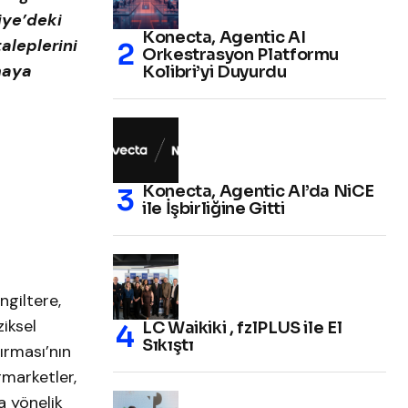
iye’deki
Konecta, Agentic AI
aleplerini
Orkestrasyon Platformu
maya
Kolibri’yi Duyurdu
Konecta, Agentic AI’da NiCE
ile İşbirliğine Gitti
ngiltere,
iksel
LC Waikiki , fzlPLUS ile El
Sıkıştı
tırması’nın
rmarketler,
a yönelik