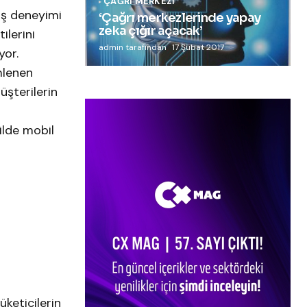
ÇAĞRI MERKEZI
riş deneyimi
‘Çağrı merkezlerinde yapay
zeka çığır açacak’
ilerini
admin tarafından
17 Şubat 2017
yor.
mlenen
üşterilerin
ilde mobil
üketicilerin