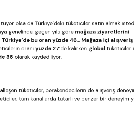
utuyor olsa da Türkiye’deki tüketiciler satın almak isted
nya
genelinde, geçen yıla göre
mağaza ziyaretlerini
,
Türkiye’de bu oran yüzde 46
…
Mağaza içi alışveriş
ticilerin oranı
yüzde 27
’de kalırken,
global
tüketiciler 
de 36
olarak kaydediliyor.
alleşen tüketiciler, perakendecilerin de alışveriş deney
keticiler, tüm kanallarda tutarlı ve benzer bir deneyim