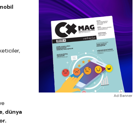
mobil
eticiler,
Ad Banner
ve
le, dünya
or.