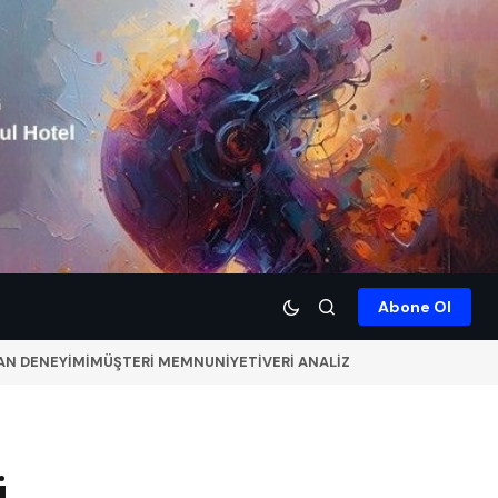
Abone Ol
AN DENEYİMİ
MÜŞTERİ MEMNUNİYETİ
VERİ ANALİZ
i