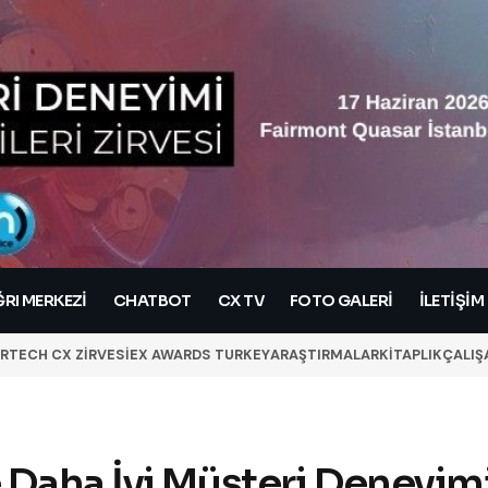
RI MERKEZI
CHATBOT
CX TV
FOTO GALERİ
İLETIŞIM
RTECH CX ZİRVESİ
EX AWARDS TURKEY
ARAŞTIRMALAR
KİTAPLIK
ÇALIŞ
 Daha İyi Müşteri Deneyim