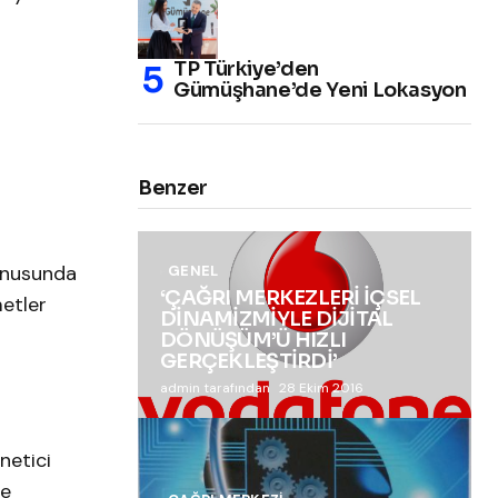
TP Türkiye’den
Gümüşhane’de Yeni Lokasyon
Benzer
konusunda
GENEL
‘ÇAĞRI MERKEZLERİ İÇSEL
etler
DİNAMİZMİYLE DİJİTAL
DÖNÜŞÜM’Ü HIZLI
GERÇEKLEŞTİRDİ’
admin tarafından
28 Ekim 2016
netici
de