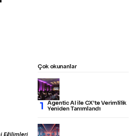
Çok okunanlar
Agentic AI ile CX’te Verimlilik
Yeniden Tanımlandı
 Eğilimleri