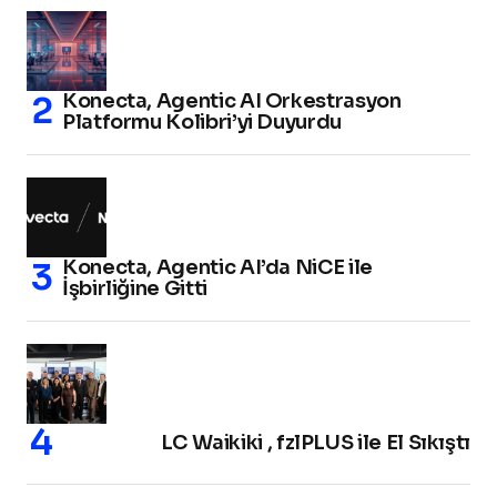
Konecta, Agentic AI Orkestrasyon
Platformu Kolibri’yi Duyurdu
Konecta, Agentic AI’da NiCE ile
İşbirliğine Gitti
LC Waikiki , fzlPLUS ile El Sıkıştı