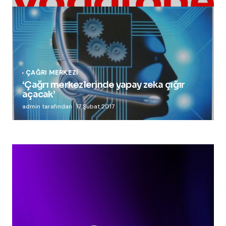
ÇAĞRI MERKEZI
‘Çağrı merkezlerinde yapay zeka çığır
açacak’
admin tarafından
17 Şubat 2017