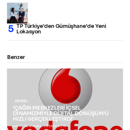
TP Türkiye’den Gümüşhane’de Yeni
Lokasyon
Benzer
GENEL
‘ÇAĞRI MERKEZLERİ İÇSEL
DİNAMİZMİYLE DİJİTAL DÖNÜŞÜM’Ü
HIZLI GERÇEKLEŞTİRDİ’
admin tarafından
28 Ekim 2016