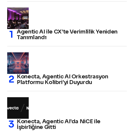
Agentic AI ile CX’te Verimlilik Yeniden
Tanımlandı
Konecta, Agentic AI Orkestrasyon
Platformu Kolibri’yi Duyurdu
Konecta, Agentic AI’da NiCE ile
İşbirliğine Gitti