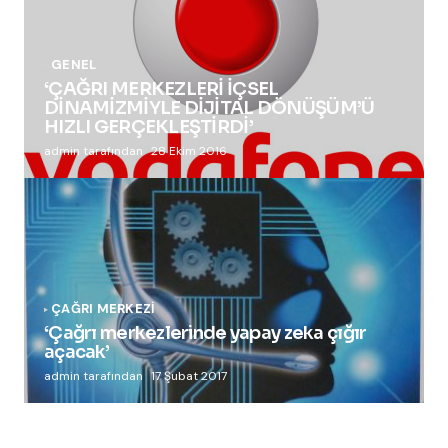
GENEL
‘ÇAĞRI MERKEZLERİ İÇSEL
DİNAMİZMİYLE DİJİTAL DÖNÜŞÜM’Ü
HIZLI GERÇEKLEŞTİRDİ’
admin tarafından
28 Ekim 2016
ÇAĞRI MERKEZI
‘Çağrı merkezlerinde yapay zeka çığır
açacak’
admin tarafından
17 Şubat 2017