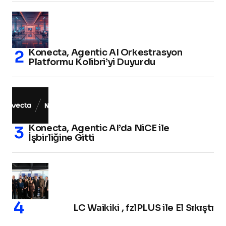
Konecta, Agentic AI Orkestrasyon
Platformu Kolibri’yi Duyurdu
Konecta, Agentic AI’da NiCE ile
İşbirliğine Gitti
LC Waikiki , fzlPLUS ile El Sıkıştı