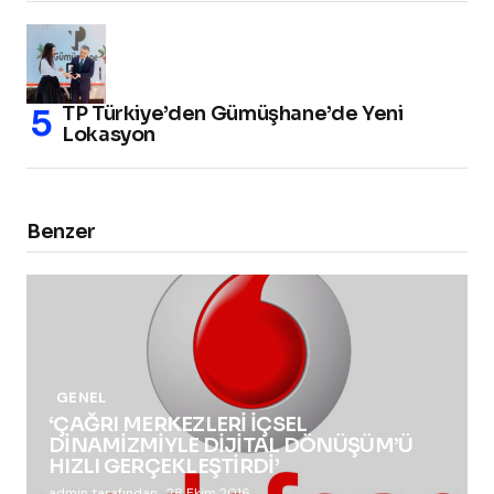
TP Türkiye’den Gümüşhane’de Yeni
Lokasyon
Benzer
GENEL
‘ÇAĞRI MERKEZLERİ İÇSEL
DİNAMİZMİYLE DİJİTAL DÖNÜŞÜM’Ü
HIZLI GERÇEKLEŞTİRDİ’
admin tarafından
28 Ekim 2016