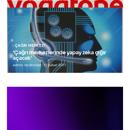
ÇAĞRI MERKEZI
‘Çağrı merkezlerinde yapay zeka çığır
açacak’
admin tarafından
17 Şubat 2017