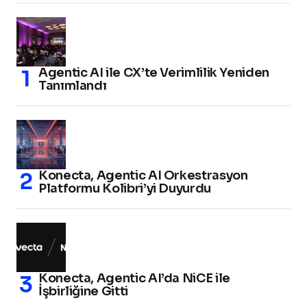
Agentic AI ile CX’te Verimlilik Yeniden
Tanımlandı
Konecta, Agentic AI Orkestrasyon
Platformu Kolibri’yi Duyurdu
Konecta, Agentic AI’da NiCE ile
İşbirliğine Gitti