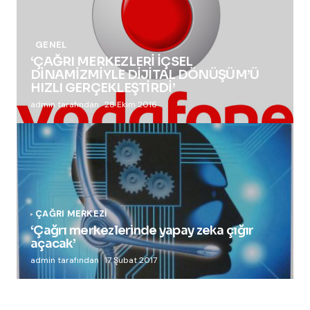
GENEL
‘ÇAĞRI MERKEZLERİ İÇSEL
DİNAMİZMİYLE DİJİTAL DÖNÜŞÜM’Ü
HIZLI GERÇEKLEŞTİRDİ’
admin tarafından
28 Ekim 2016
ÇAĞRI MERKEZI
‘Çağrı merkezlerinde yapay zeka çığır
açacak’
admin tarafından
17 Şubat 2017