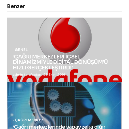
Benzer
GENEL
‘ÇAĞRI MERKEZLERİ İÇSEL
DİNAMİZMİYLE DİJİTAL DÖNÜŞÜM’Ü
HIZLI GERÇEKLEŞTİRDİ’
admin tarafından
28 Ekim 2016
ÇAĞRI MERKEZI
‘Çağrı merkezlerinde yapay zeka çığır