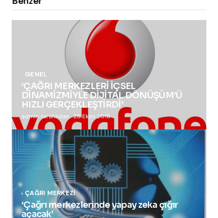
Benzer
GENEL
‘ÇAĞRI MERKEZLERİ İÇSEL
DİNAMİZMİYLE DİJİTAL DÖNÜŞÜM’Ü
HIZLI GERÇEKLEŞTİRDİ’
admin tarafından
28 Ekim 2016
ÇAĞRI MERKEZI
‘Çağrı merkezlerinde yapay zeka çığır
açacak’